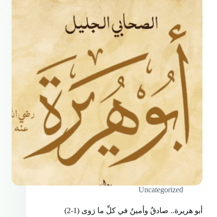
Uncategorized
أبو هريرة.. صادقٌ وأمينٌ في كلِّ ما رَوى (1-2)