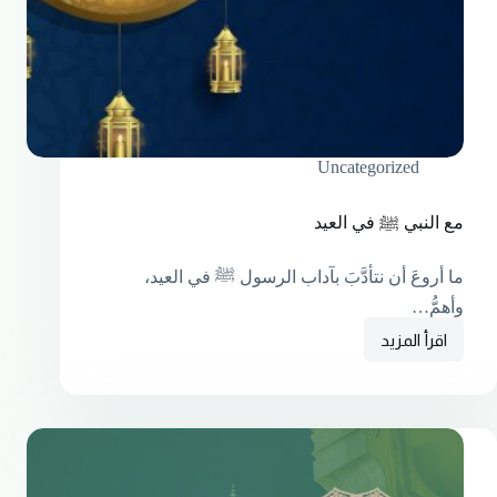
Uncategorized
مع النبي ﷺ في العيد
ما أروعَ أن نتأدَّبَ بآداب الرسول ﷺ في العيد،
وأهمُّ…
اقرأ المزيد