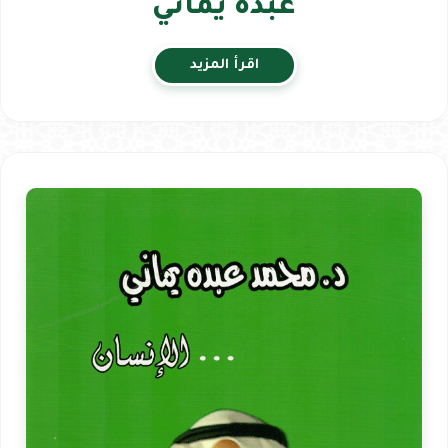
عبده يماني
اقرأ المزيد