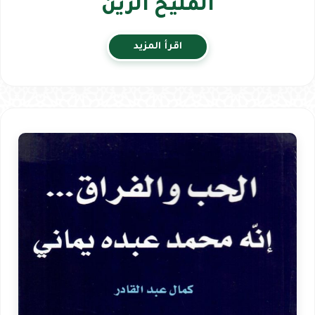
المليح الزين
اقرأ المزيد