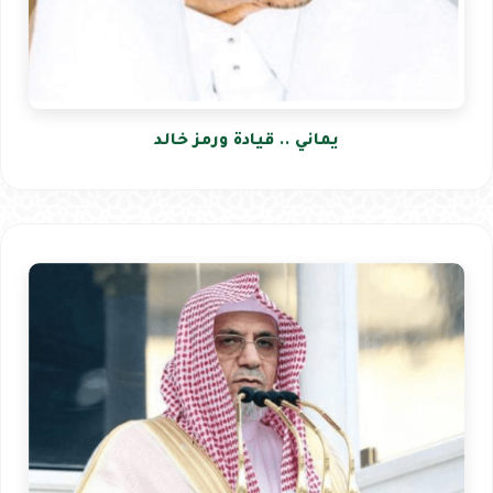
يماني .. قيادة ورمز خالد