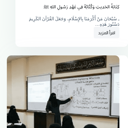
كِتَابَةُ الحَدِيثِ وَكُتَّابُهُ فِي عَهْدِ رَسُولِ اللهِ ﷺ
ـ سُبْحَانَ مَنْ أَكْرَمَنَا بِالإِسْلَامِ، وَجَعَلَ القُرْآنَ الكَرِيمَ
دَسْتُورَ هَذِهِ…
اقرأ المزيد