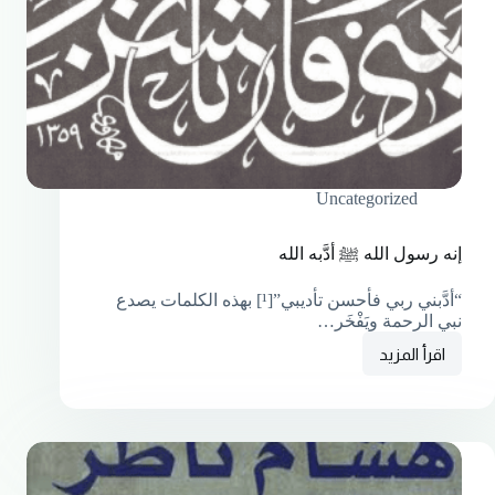
Uncategorized
إنه رسول الله ﷺ أدَّبه الله
“أدَّبني ربي فأحسن تأديبي”[¹] بهذه الكلمات يصدع
نبي الرحمة ويَفْخَر…
اقرأ المزيد