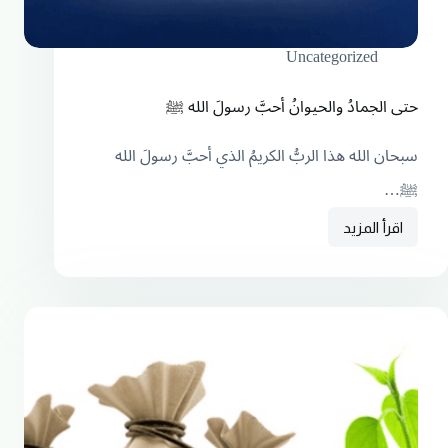
Uncategorized
حتى الجمادُ والحيوانُ أحبَّ رسولَ الله ﷺ
سبحان الله هذا الربُّ الكريمُ الذي أحبَّ رسولَ الله
ﷺ…
اقرأ المزيد