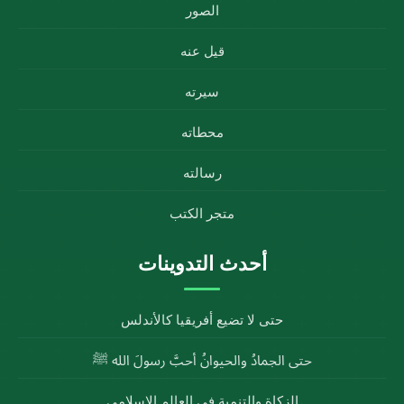
الصور
قيل عنه
سيرته
محطاته
رسالته
متجر الكتب
أحدث التدوينات
حتى لا تضيع أفريقيا كالأندلس
حتى الجمادُ والحيوانُ أحبَّ رسولَ الله ﷺ
الزكاة والتنمية في العالم الإسلامي