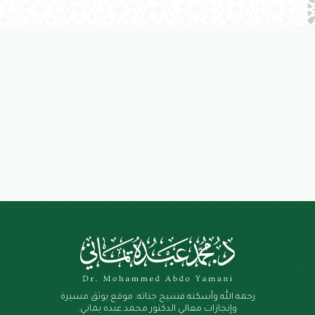
رحمه الله وأسكنه فسيح جناته. موقع يوثق مسيرة
وإنجازات معالي الدكتور محمد عبده يماني.