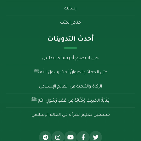
رسالته
متجر الكتب
أحدث التدوينات
حتى لا تضيع أفريقيا كالأندلس
حتى الجمادُ والحيوانُ أحبَّ رسولَ الله ﷺ
الزكاة والتنمية في العالم الإسلامي
كِتَابَةُ الحَدِيثِ وَكُتَّابُهُ فِي عَهْدِ رَسُولِ اللهِ ﷺ
مستقبل تعليم المرأة في العالم الإسلامي