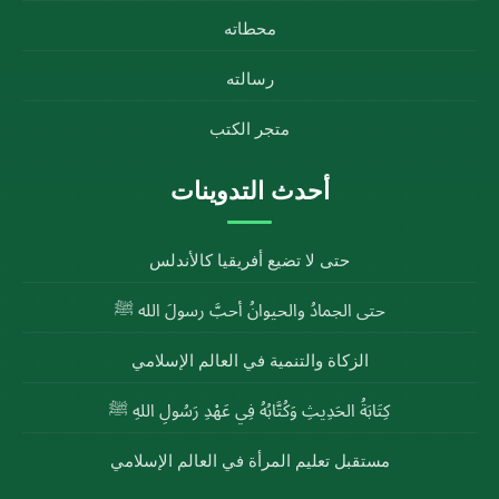
محطاته
رسالته
متجر الكتب
أحدث التدوينات
حتى لا تضيع أفريقيا كالأندلس
حتى الجمادُ والحيوانُ أحبَّ رسولَ الله ﷺ
الزكاة والتنمية في العالم الإسلامي
كِتَابَةُ الحَدِيثِ وَكُتَّابُهُ فِي عَهْدِ رَسُولِ اللهِ ﷺ
مستقبل تعليم المرأة في العالم الإسلامي