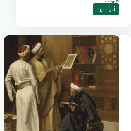
الأنبياء…
أقرأ المزيد