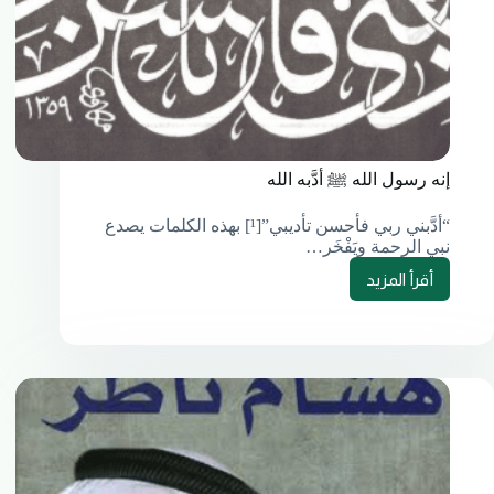
إنه رسول الله ﷺ أدَّبه الله
“أدَّبني ربي فأحسن تأديبي”[¹] بهذه الكلمات يصدع
نبي الرحمة ويَفْخَر…
أقرأ المزيد