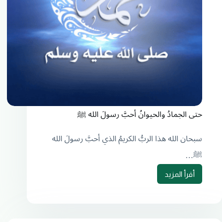
حتى الجمادُ والحيوانُ أحبَّ رسولَ الله ﷺ
سبحان الله هذا الربُّ الكريمُ الذي أحبَّ رسولَ الله
ﷺ…
أقرأ المزيد