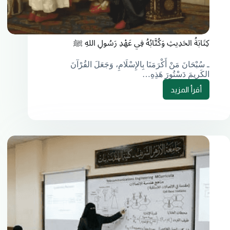
كِتَابَةُ الحَدِيثِ وَكُتَّابُهُ فِي عَهْدِ رَسُولِ اللهِ ﷺ
ـ سُبْحَانَ مَنْ أَكْرَمَنَا بِالإِسْلَامِ، وَجَعَلَ القُرْآنَ
الكَرِيمَ دَسْتُورَ هَذِهِ…
أقرأ المزيد