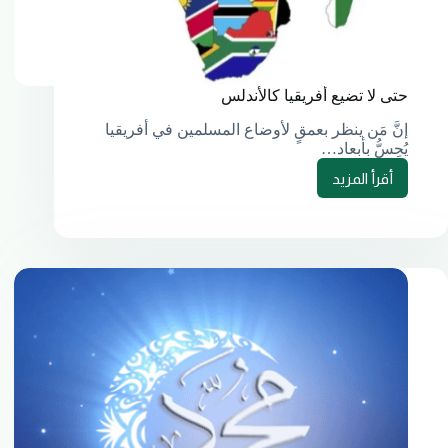
حتى لا تضيع أفريقيا كالأندلس
إنَّ مَن ينظر بعمقٍ لأوضاع المسلمين في أفريقيا
يُحِسُّ بأبعاد…
أقرأ المزيد