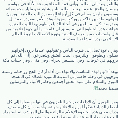
والتلفزيونية إلى العالم، ويأتي قمة العطاء وروعة الأداء في مواسم
رمضان والحج، عندما يرتبط العالم بنا، ويشاهد نحو مليار وخمسمائة
وسبعون مليون مسلم في كل أرجاء المعمورة البيت العتيق، ويرون
إخوانهم طائفين عاكفين وركعاً سجوداً، وهذا الأمر بمفرده نعمة بل
ومدرسة لكل المسلمين في أنحاء الدنيا تربطهم بهذا البيت العتيق،
فجاءت هذه الخطوة التي لم يسبق أن قامت بها أي جهة إعلامية من
قبل واستفادت من ظروف التقنية وثورة الاتصالات لتربط العالم
الإسلامي بهذه المشاعر المقدسة.
وهي دعوة تصل إلى قلوب الناس وعقولهم، عندما يرون إخوانهم
يصلون ويطوفون ويلتزمون البيت العتيق ويتضرعون إلى الله، ثم
يرونهم في عرفات، وفي المشعر الحرام، وفي منى، وفي جنبات مكة.
وبعد أدائهم لهذه المناسك والانتهاء من أداء أركان الحج وواجباته وسننه
يتوجهون في رحلة خاصة إلى المدينة المنورة للصلاة في المسجد
النبوي والسلام على سيد الخلق أجمعين وخاتم الأنبياء والمرسلين
سيدنا محمد
ﷺ
.
ومن الجميل أن الإذاعات تزاحم التلفزيون في بثها ووصولها إلى كل
أصقاع الدنيا، فشكراً لوزارة الإعلام وتهنئة، وأحسب أن كل منصف
يدرك معنى هذه الخطوة الإعلامية الرائدة والنقل المباشر، ثم استمرار
البث على مدار الساعة والناس تطوف بالبيت وتصلي.