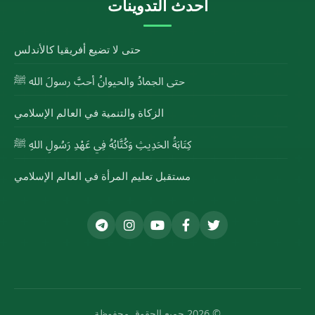
أحدث التدوينات
حتى لا تضيع أفريقيا كالأندلس
حتى الجمادُ والحيوانُ أحبَّ رسولَ الله ﷺ
الزكاة والتنمية في العالم الإسلامي
كِتَابَةُ الحَدِيثِ وَكُتَّابُهُ فِي عَهْدِ رَسُولِ اللهِ ﷺ
مستقبل تعليم المرأة في العالم الإسلامي
© 2026 جميع الحقوق محفوظة