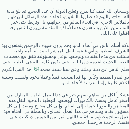
وسبحان الله كيف كنا نفرح وتعلن الدولة أن عدد الحجاج قد بلغ مائة
ألف حاج، واليوم قد صاروا بالملايين، فجاءت هذه الوسائل لتربطهم
بالملايين الأخرى في أنحاء العالم من إخوانهم، بل وتربط حتى غير
المسلمين الذين يشاهدون هذه الأماكن المقدسة ويرون الناس وقد
أقبلوا على الله.
وكم أسلم أناس في أنحاء الدنيا وهم يرون ضيوف الرحمن يتمتعون بهذا
الشرف العظيم، وتأتي قضية النقل المباشر لتثبت أننا أمة واعية
تستفيد من هذه التقنيات وتوظفها بوعي ومسؤولية تتفق مع معطيات
العصر الحديث لخدمة دين الله، وحتى تكون كلمة الله هي العليا، وحتى
يعلم الناس عن ديننا وملتنا وعن نبينا سيدنا محمد
ﷺ
، هذا النبي الكريم
ذو القدر العظيم وكأني بها قد أصبحت فعلاً وعملا دعويا وليست وسيلة
إعلام عابرة وإنما مدرسة لأنحاء الدنيا.
فشكراً لكل من ساهم بسهم خير في هذا العمل الطيب المبارك من
أصغر عامل يمسك بالكاميرات ليوظفها التوظيف الدقيق لنقل هذه
المظاهر والصور الجميلة إلى العالم، وإلى كل مخرج ومنفذ، إلى كل
مسؤول يقدم ويساهم في هذا العمل الصالح، وبالجملة في الختام فهذا
عمل صالح وخطوة موفقة، فاللهم تقبل من الجميع إنك كتبت على
نفسك الرحمة فأرحمنا أجمعين.