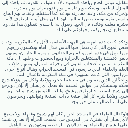
مقابل، فيأتي الحاج ويأخذه المطوف لأداء طواف القدوم، ثم يأخذه إلى
المنزل ليطعمه ويسكنه ويرعاه من يوم قدومه إلى يوم مغادرته
وتحركه من مكة، وعند مغادرته يودعه كما استقبله، وعندما يهم الحاج
بالسفر يقوم بوضع بعض المبالغ والهدايا في محل أمام المطوف لأنه
يعتبره معلمه وقائده في الحج، ويقول له: يا سيدي تتقبلون هذا منا، ولا
نستطيع أن نجازيكم، وجزاؤكم على الله.
وهكذا كانت هذه المهنة هي المهنة الأساسية لأهل مكة المكرمة، وهناك
بعض المهن التي كان يعمل فيها الناس خلال العام ويكسبون رزقهم
من العمل في هذه المهن، فمنهم الحدادون، ومنهم النجارون، ومنهم
بائعو الأقمشة والمشتغلين بالجزارة وبيع الخضروات وجلبها إلى مكة
المكرمة، ومنهم أصحاب الفنون في زخرفة المنازل، ومنهم طلاب
العلم والعلماء الذين يدرسون في المسجد الحرام، وهناك أنواع أخرى
من المهن التي كانت مشهورة في مكة المكرمة كأعمال البناء
والحجَّارة الذين يعملون في صناعة الحجر، وهكذا، ولكل من هؤلاء شيخ
يحكم ويستحكم في قوانين الصنعة. فلا يعمل أي إنسان إلا بإذن، ويرجع
إلى شيخ الصنعة، فللمطوفين شيخ، ولباعة القماش شيخ، وللجزارين
شيخ، وهكذا يلتزم كل أهل صنعة بآداب الصنعة وقوانينها، ويحرصون
على أداء أعمالهم على خير وجه.
((وكذلك العلماء في المسجد الحرام كان لهم شيوخ وفقهاء، ولا يسمح
لأي إنسان أن يشترك في التدريس في المسجد الحرام إلا بعد أن يتتلمذ
على الشيوخ والعلماء، ويأخذ الإذن والرخصة، ويشهدون له بالتأهيل