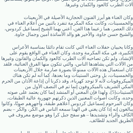
آلات الطرب كالعود والكمان وغيرها.
وكان الغناء هو أبرز الفنون الحجازية الأصيلة في الأربعينات
والخمسينات، وكانت مكة المكرمة تنفرد باثنين من أعلام الغناء في
ذلك العصر، هما زعيما هذا الفن، أعني بهما الشيخ إسماعيل كردوس،
والشيخ حسن جاوة، والأخير هو والد الأساتذة أمين وجمال جاوة.
وكانا يحييان حفلات الغناء التي كانت تقام دائمًا بمناسبة الأعراس
الكبيرة، في مكة المكرمة وجدة، وكان الغناء في الواقع يقوم على
الإنشاد، ولم تكن تصاحبه آلات الطرب كالعود والكمان والقانون وغيرها
من الآلات التي يشاهدها الناس، والتي تتكون منها الفرق الغنائية، فلقد
كان استعمال هذه الآلات ممنوعًا بصورة صارمة خلال الأربعينات
والخمسينات، بل وحتى الستينات وما بعدها، كما أنه لم تكن هناك
الميكروفونات لأنه لا توجد كهرباء، وقد ذكرنا أن إذاعة الأذان من الحرم
المكي الشريف بالميكروفون إنما تم في النصف الأول من
الستينات[5]، ولهذا فإن المغني أو المنشد إنما كان يعتمد على صوته
وحده، وكانت أصوات المغنين الذين ذكرتهم جهورية عالية الطبقات،
وكان المرحوم إسماعيل كردوس أعلاهم طبقة، وأجهرهم صوتًا، وكانوا
يبالغون إنه إذا كان يغني في الهدا سمعه الناس في الكُر، والكُر – بضم
الكاف والراء وتشديدها – هو سفح جبل كرا وهو موضع معروف في
الطريق الجديد للطائف.