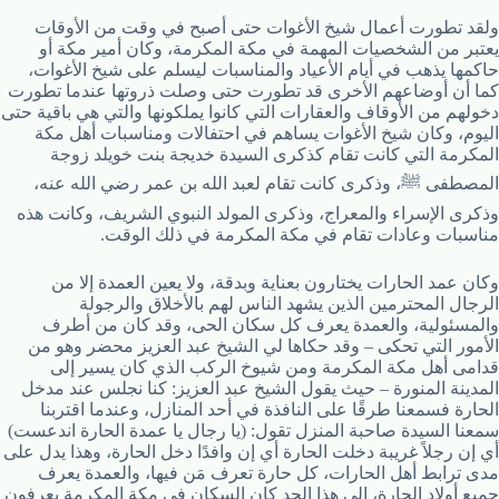
ولقد تطورت أعمال شيخ الأغوات حتى أصبح في وقت من الأوقات
يعتبر من الشخصيات المهمة في مكة المكرمة، وكان أمير مكة أو
حاكمها يذهب في أيام الأعياد والمناسبات ليسلم على شيخ الأغوات،
كما أن أوضاعهم الأخرى قد تطورت حتى وصلت ذروتها عندما تطورت
دخولهم من الأوقاف والعقارات التي كانوا يملكونها والتي هي باقية حتى
اليوم، وكان شيخ الأغوات يساهم في احتفالات ومناسبات أهل مكة
المكرمة التي كانت تقام كذكرى السيدة خديجة بنت خويلد زوجة
المصطفى ﷺ، وذكرى كانت تقام لعبد الله بن عمر رضي الله عنه،
وذكرى الإسراء والمعراج، وذكرى المولد النبوي الشريف، وكانت هذه
مناسبات وعادات تقام في مكة المكرمة في ذلك الوقت.
وكان عمد الحارات يختارون بعناية وبدقة، ولا يعين العمدة إلا من
الرجال المحترمين الذين يشهد الناس لهم بالأخلاق والرجولة
والمسئولية، والعمدة يعرف كل سكان الحى، وقد كان من أطرف
الأمور التي تحكى – وقد حكاها لي الشيخ عبد العزيز محضر وهو من
قدامى أهل مكة المكرمة ومن شيوخ الركب الذي كان يسير إلى
المدينة المنورة – حيث يقول الشيخ عبد العزيز: كنا نجلس عند مدخل
الحارة فسمعنا طرقًا على النافذة في أحد المنازل، وعندما اقتربنا
سمعنا السيدة صاحبة المنزل تقول: (يا رجال يا عمدة الحارة اندعست)
أي إن رجلاً غريبة دخلت الحارة أي إن وافدًا دخل الحارة، وهذا يدل على
مدى ترابط أهل الحارات، كل حارة تعرف مَن فيها، والعمدة يعرف
جميع أولاد الحارة، إلى هذا الحد كان السكان في مكة المكرمة يعرفون