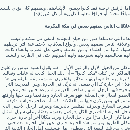
أما الرقيق خاصة فقد كانوا يعملون لأسْيادهم، وبعضهم كان يؤدي للسيد
مبلغًا محددًا أو خراجًا معلوماً كل يوم أو كل شهر))[3].
علاقات الناس بعضهم ببعض في مكة المكرمة
هذه التي قدمناها صور من حياة المجتمع المكي في سكنه وعيشه
وعلاقة الناس بعضهم ببعض، وأنواع العلاقات الاجتماعية التي تربطهم
سواء كانوا من العلماء أو من العامة، وحتى أهل الطرب والغناء كانت
لهم مجالسهم ولهم شيوخهم ولهم أصولهم حتى في الطرب والنشيد.
وكان من الجيل الأول والرعيل الأول – كما يقول السيد عباس بن علوي
المالكي في كتابه “هكذا كانوا” – أن ذلك الجيل كانت له عادات وتقاليد
كثيرة وروابط فيما بينهم، وكانوا يفتخرون بنسبهم، وعندما يقولون هذا
فلان ابن حارة كذا أي بمعنى أنه تربَّى في الحارة، وهي المدرسة التي
يتخرج فيها الرجل الشهم صاحب الغيرة والمروءة، فابن الحارة هو
العضو الفعال في المحلة، فهو يعرف الحارة ومنافذها ومداخلها وأزقتها
وأسواقها ومَن يكون فيها من العائلات، كما أنه صاحب فراسة دقيقة
فيعرف السارق ويعرف المتلبس بالجريمة ويعرف الرجل الأجنبي الذي
دخل الحارة، لذلك ترى الكل يعرفون بعضهم بعضًا، وعلى سبيل المثال
فإذا كان الرجل مارًّا من داخل الحارة ويريد مكانًا آخر أو حارة أخرى
وكان الطريق يمر من هذه الحارة، فترى أعين أهل الحارة معه حتى
يخرج من تلك البقعة التي يقطنون بها، فيستلمه أهل الحارة الثانية التي