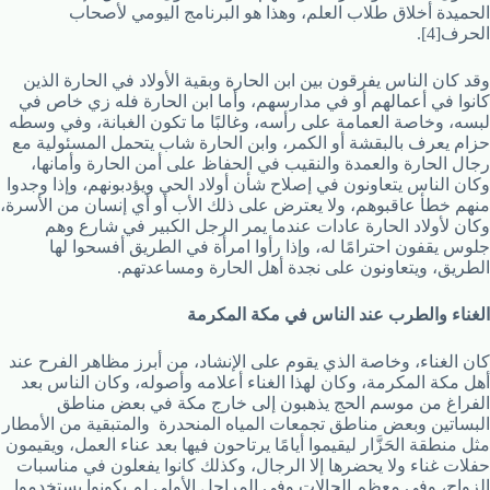
الحميدة أخلاق طلاب العلم، وهذا هو البرنامج اليومي لأصحاب
الحرف[4].
وقد كان الناس يفرقون بين ابن الحارة وبقية الأولاد في الحارة الذين
كانوا في أعمالهم أو في مدارسهم، وأما ابن الحارة فله زي خاص في
لبسه، وخاصة العمامة على رأسه، وغالبًا ما تكون الغبانة، وفي وسطه
حزام يعرف بالبقشة أو الكمر، وابن الحارة شاب يتحمل المسئولية مع
رجال الحارة والعمدة والنقيب في الحفاظ على أمن الحارة وأمانها،
وكان الناس يتعاونون في إصلاح شأن أولاد الحي ويؤدبونهم، وإذا وجدوا
منهم خطأ عاقبوهم، ولا يعترض على ذلك الأب أو أي إنسان من الأسرة،
وكان لأولاد الحارة عادات عندما يمر الرجل الكبير في شارع وهم
جلوس يقفون احترامًا له، وإذا رأوا امرأة في الطريق أفسحوا لها
الطريق، ويتعاونون على نجدة أهل الحارة ومساعدتهم.
الغناء والطرب عند الناس في مكة المكرمة
كان الغناء، وخاصة الذي يقوم على الإنشاد، من أبرز مظاهر الفرح عند
أهل مكة المكرمة، وكان لهذا الغناء أعلامه وأصوله، وكان الناس بعد
الفراغ من موسم الحج يذهبون إلى خارج مكة في بعض مناطق
البساتين وبعض مناطق تجمعات المياه المنحدرة والمتبقية من الأمطار
مثل منطقة الحَزَّار ليقيموا أيامًا يرتاحون فيها بعد عناء العمل، ويقيمون
حفلات غناء ولا يحضرها إلا الرجال، وكذلك كانوا يفعلون في مناسبات
الزواج، وفي معظم الحالات وفي المراحل الأولى لم يكونوا يستخدموا