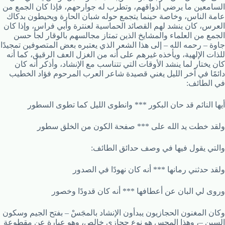
السامعين ما يرضي أذواقهم، وتطرب له جوارحهم، فإذا كان الجمع من
عامة الناس، وخاصة حينما يتجمع حوله شبان الحارة ويحيطون بدكاك
العرس، كان ينشد لهم القصائد الحماسية لعنترة وأبي فراس، وإذا كان
الجمع من العلماء والمشايخ الذين تمتاز مجالسهم بالوقار لجأ حسن
جاوة – رحمه الله – إلى هذا الشعر الذي يعتبره بعض المتصوفين تمجيدًا
للذات الإلهية، ويأخذه غيرهم على أنه من الغزل العف الرقيق، كما أنه
كان يختار لما ينشد الأوقات التي تتناسب مع الإنشاد، وأذكر أنه كان
دائمًا في آخر الليل يغني قصيدة شاعر العرب المرحوم فؤاد الخطيب
في الطائف:
أيها النائم قد حان البكور *** وانطوى الليل كما تطوى السطور
ولقد خطت يد الله على *** صفحة الكون من الخلق سطور
والتي يقول فيها في وصف حدائق الطائف:
ولقد حدثني رمانها *** أنه كان نهودًا في الصدور
وروى لي البان عن أعطافها *** أنه كان قدودًا وخصور
وكان المغنون الحجازيون يبدأون الإنشاد بالمجَسْ – بفتح الجيم وسكون
السين –، وهذا المجس هو نوع حجازي خالص، وهو عبارة عن مقطوعة