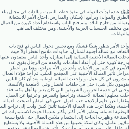
ثانيًا:
عندما بدأت الدولة في تنفيذ خطط التنمية، وبالذات في مجال بناء
الطرق والموانئ وبرامج الإسكان والمدارس، احتاج الأمر للاستعانة
بعمالة من خارج البلاد، وتم فتح الباب واستقدام أعداد كبيرة من العمال
من مختلف الجنسيات العربية والأجنبية، ومن مختلف المذاهب
والديانات.
وأخذ الأمر يتطور شيئًا فشيئًا، ومع تحسن دخول الناس ثم فتح باب
التعاقد مع عمالة أجنبية للمنازل، هنا بدأت ملامح الخطر أولاً حيث
دخلت العمالة الأجنبية النسائية إلى المنازل، وأخذ الناس يعتمدون عليها
بدرجة كبيرة حتى إن أعداد الخادمات والخدم من الرجال يفوق عدد
الأسرة في كثير من الأحيان، وأخذ دور الأم يتراجع، وهذا من أخطر
مراحل تأثير العمالة الأجنبية على المجتمع المكي، ثم أخذ هؤلاء العمال
ينتشرون في كل عمل، وتراجعت العمالة الوطنية بعد أن كان الناس
يقومون بكل شيء حتى في حلقات الخضار وفي الأطعمة والألبسة،
وحتى في خدمة الحرمين الشريفين التي كان يعتز بها أهل مكة، فقد
حلت محلهم العمالة الأجنبية، وتراجعوا وانصرفوا وعزفوا عن العمل،
وغفلوا عن تعليم أولادهم حب العمل، حتى في المقابر أصبحت العمالة
أجنبية، وهكذا أثرت هذه العمالة الأجنبية تأثيرًا كبيرًا وأدت إلى تراجع اليد
الوطنية العاملة، وتطور الأمر أكثر وأكثر عندما اتجهت الاستثمارات في
الصناعة وظهرت الحاجة إلى استقدام ملايين العمال حتى بلغوا سبعة
ملايين عامل، وكان لمكة نصيبها من هذه العمالة الأجنبية، ولا يستطيع
أي عاقل على بصيرة من أمره أن ينكر تأثير هذه العمالة في مجتمع