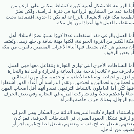
أما الزراعة فلا تشكل أهمية كبيرة كنشاط سكاني على الرغم من
إقامة عدد من المشاريع الزراعية في فترة الدراسة، ولكن نظرًا
لطبيعة مكة فإن الانشغال بالزراعة لم يكن ذا جدوى اقتصادية بحيث
تستقطب للعمل فيها أعدادًا من أهل مكة.
أما العمل بالرعي فقد استقطب عددًا كبيرًا نسبيًا نظرًا لامتلاك أهل
مكة الكثير من الثروة الحيوانية، لكنها مهنة شاقة ودخلها زهيد، ويُعتقد
أن معظم مَن كان يشتغل فيها أبناء الأعراب المقيمين بالقرب من مكة
أو بعض الرقيق.
أما النشاطات الأخرى التي توازي التجارة وتتفاعل معها فهي العمل
بالحرف سواء كانت إنتاجية مثل الدباغة والخرازة والحدادة والنجارة
والغزل والخياطة وصناعة الأطعمة، أو خدمية مثل مهن السقائين
والحطابين والحمالين والحلاقين، وتقدر الدراسة أن أعداد الذين اشتغلوا
فيها كُثُر، أما العاملون بالنشاط الترفيهي فيبدو أنهم أقل أصحاب المهن
عناءً وأعلاهم دخلاً، وقد شاركت المرأة في التجارة وفي بعض الحرف
مع الرجال، وهناك حرف خاصة بالمرأة.
وباستثناء التجارة كانت الشريحة الثالثة من السكان وهي الموالي
والرقيق تشكل العمود الفقري في النشاطات الحرفية، فقد كان
بعضهم يشتغل لصالح نفسه، وبعضهم يشتغل لصالح غيره بأجر أو
نصيب من الدخل.