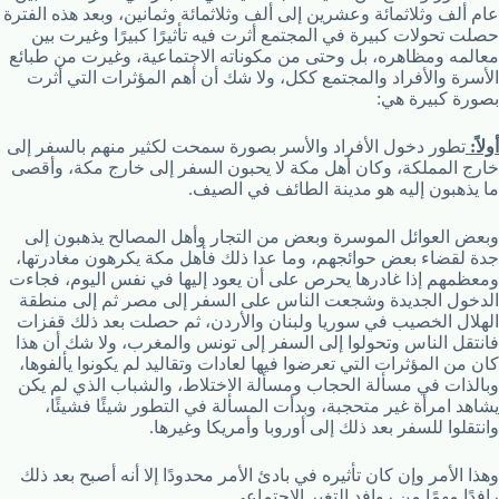
عام ألف وثلاثمائة وعشرين إلى ألف وثلاثمائة وثمانين، وبعد هذه الفترة
حصلت تحولات كبيرة في المجتمع أثرت فيه تأثيرًا كبيرًا وغيرت بين
معالمه ومظاهره، بل وحتى من مكوناته الاجتماعية، وغيرت من طبائع
الأسرة والأفراد والمجتمع ككل، ولا شك أن أهم المؤثرات التي أثرت
بصورة كبيرة هي:
أولاً:
تطور دخول الأفراد والأسر بصورة سمحت لكثير منهم بالسفر إلى
خارج المملكة، وكان أهل مكة لا يحبون السفر إلى خارج مكة، وأقصى
ما يذهبون إليه هو مدينة الطائف في الصيف.
وبعض العوائل الموسرة وبعض من التجار وأهل المصالح يذهبون إلى
جدة لقضاء بعض حوائجهم، وما عدا ذلك فأهل مكة يكرهون مغادرتها،
ومعظمهم إذا غادرها يحرص على أن يعود إليها في نفس اليوم، فجاءت
الدخول الجديدة وشجعت الناس على السفر إلى مصر ثم إلى منطقة
الهلال الخصيب في سوريا ولبنان والأردن، ثم حصلت بعد ذلك قفزات
فانتقل الناس وتحولوا إلى السفر إلى تونس والمغرب، ولا شك أن هذا
كان من المؤثرات التي تعرضوا فيها لعادات وتقاليد لم يكونوا يألفوها،
وبالذات في مسألة الحجاب ومسألة الاختلاط، والشباب الذي لم يكن
يشاهد امرأة غير متحجبة، وبدأت المسألة في التطور شيئًا فشيئًا،
وانتقلوا للسفر بعد ذلك إلى أوروبا وأمريكا وغيرها.
وهذا الأمر وإن كان تأثيره في بادئ الأمر محدودًا إلا أنه أصبح بعد ذلك
رافدًا مهمًا من روافد التغير الاجتماعي.