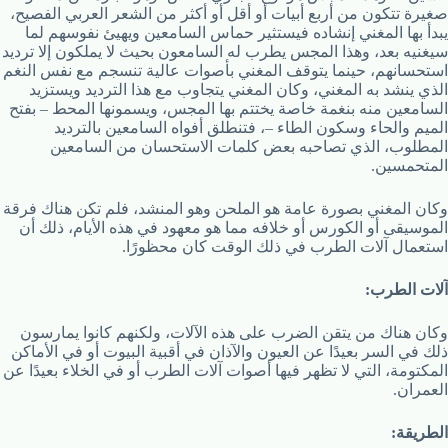
صغيرة تتكون من أربع أبيات أو أقل أو أكثر من الشعر العربي الفصيح،
يبدأ بها المغني إنشاده فيستثير حماس السامعين ويهيئ نفوسهم لما
سيغنيه بعد، وهذا المجس يطرب له السامعون بحيث لا يملكون إلا ترديد
استحسانهم، حينما يتوقف المغني بأصوات عالية تنسجم مع نفس النغم
الذي ينشد به المغني، وكان المغني يتجاوب مع هذا الترديد ويستزيد
السامعين منه بنغمة خاصة يختتم بها المجس، ويسمونها المحط – بفتح
الميم والحاء وسكون الطاء –، فتنطلق أفواه السامعين بالترديد
المطلوب، الذي تصاحبه بعض كلمات الاستحسان من السامعين
المتحمسين.
وكان المغني بصورة عامة هو الملحن وهو المنشد، فلم تكن هناك فرقة
الموسيقى أو الكورس أو خلافه مما هو معهود في هذه الأيام، ذلك أن
استعمال آلات الطرب في ذلك الوقت كان محظورًا.
آلات الطرب:
وكان هناك من يتقن الضرب على هذه الآلات، ولكنهم كانوا يمارسون
ذلك في السر بعيدًا عن العيون والآذان في أقبية البيوت أو في الأماكن
المكتومة، التي لا تظهر فيها أصوات آلات الطرب أو في الخلاء بعيدًا عن
العمران.
الطريقة: