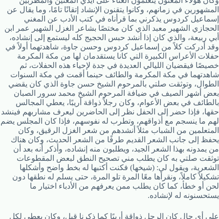
وكان هؤلاء المغنون يتعلمون الغناء على أيدي المغنين والمطربين
المشهورين في زمانهم، وكانوا يتقنون الإنشاد إتقانًا تامًا، وما يقال عن
إسماعيل كردوس يذكرني بما قرأناه في كتب الأدب عن المغني
الحجازي الشهير معبد الذي كان مختصًا بشاعر الغزل الشهير عمر ابن
أبي ربيعة، والذي كان إذا أنشد حبس الحجيج كله ليستمع إلى إنشاده،
وقد أدركت كلاً من إسماعيل كردوس وحسن جاوة، شاهدتهما أولاً في
حفلات الأعراس الكبيرة التي كانا يستقدمان لها من مكة المكرمة
خصيصًا فيقضيان الليالي العديدة في جدة لإحياء هذه الحفلات، ثم
شاهدتهما في مكة المكرمة والطائف حينما أقمت في مكة السنوات
الطوال، وتوثقت صلتي بالمرحوم الشيخ حسن جاوة الذي كان يقضي
بعض أشهر الصيف في ضيافة المرحوم الشيخ محمد سرور الصبان
بالطائف في بعض الأعوام، وكان رجلاً ذواقة أريبًا، يعطي المجالس
حقها، فإذا حضر إلى الحفل نظر إلى الحاضرين ليعرف مشاربهم فينشد
لهم ما ينسجم مع أذواقهم، وتطرب له نفوسهم، فإذا كان المجلس يضم
المتعلمين من الشباب مثلاً أنشدهم من شعر الغزل الرقيق، وكان
يحفظ إلى جانب الشعر القديم طرفًا من الشعر الحديث، وكان هناك
من يمدونه بهذا الشعر الجيد، ويطلبون منه إنشاده، وأذكر أنه بعد أن
توثقت صلتي به كان يطلب مني تصحيح النطق لبعض المقطوعات
الشعرية، ويقول لي: (شيخها) فكنت أكتبها له بخط واضح وأشكلها
تشكيلاً كاملاً، ونقرأها معًا المرة تلو المرة، حتى يسلم له نطقها دون
لحن أو خطأ، كما كان يطلب ممن يعرفهم من الأدباء اختيار ما
يستحسنونه له لإنشاده.
على أي حال كان الرجل ذواقة أريبًا كما ذكرنا قبل، وكان يعطي لكل