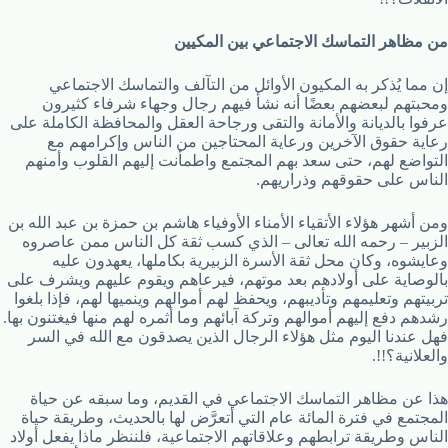
من مظاهر التماسك الاجتماعي بين المكيين
إن مما يُذكر به المكيون الأوائل من التآلف والتماسك الاجتماعي
ومحبتهم لبعضهم بعضًا أنه نشأ فيهم رجال وجهاء شرفاء كثيرون
عرفوا بالديانة والأمانة والتقى ورجاحة العقل والمحافظة الكاملة على
رعاية حقوق الآخرين ورعاية المحتاجين من الناس وإكرامهم مع
التواضع لهم، حتى سعد بهم المجتمع واطمأنت إليهم القلوب وأمنهم
الناس على حقوقهم وذراريهم.
ومن أشهر هؤلاء الأتقياء الأمناء الأوفياء هاشم بن حمزة بن عبد الله بن
الزبير – رحمه الله تعالى – الذي كسب ثقة كل الناس ممن عاصروه
وعايشوه، وكان محل ثقة الأسرة الزبيرية بكاملها، يعهدون عليه
بالوصاية على أولادهم بعد موتهم، فيرعاهم ويقوم عليهم ويشرف على
تربيتهم وتعليمهم وتأديبهم، ويحفظ لهم أموالهم وينميها لهم، فإذا بلغوا
رشدهم دفع إليهم أموالهم وتركة آبائهم وما أثمره لهم منها فيغتنون بها.
فهل عندنا اليوم مثل هؤلاء الرجال الذين يصدقون مع الله في السر
والعلانية؟!!.
هذا عن مظاهر التماسك الاجتماعي في القديم، وما سبقه عن حياة
المجتمع في فترة المائة عام التي أتعرَّض لها بالحديث، وطريقة حياة
الناس وطريقة ترابطهم وعلاقاتهم الاجتماعية، فلننظر ماذا يفعل أولاد