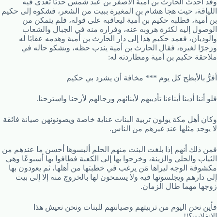
وقد أحدث الحارث بن أمية الأصفر بن عبد شمس حدثًا تعدى فيه
اللياقة، حيث هجا هشام بن المغيرة ببيت من الشعر، فشكوه إلى حكيم
بن أمية، فطلبه حكيم بن أمية ليعاقبه على قوله، فلم يتمكن من
الوصول إليه لكثرة هروبه عنه، وفراره منه في الجبال والشعاب
والوديان، فعمد حكيم هذا إلى دار الحارث بن أمية وهدمه عقابًا له
وزجرًا لغيره، فقال الحارث بن أمية يندب حظه، ويشكو حاله في
ملاحقة حكيم بن أمية ومطاردته له:
أفرُّ بالأبطح كل يوم *** مخافة أن يشرد بي حكيم
فلو أننا أدبنا أبناءنا تأديبهم لأبنائهم ورجالهم لأرحنا واسترحنا.
وكان أهل مكة يولون تربية البنات عناية خاصة ويصونونهن صيانة فائقة
لا يوجد مثلها عند غيرهم من الناس.
فمن ذلك أنهم إذا بلغت البنت منهم الحلم ألبسوها أحسن ما عندهم من
الثياب والحلي والزينة، وخرجوا بها إلى الكعبة فطافوا بها أسبوعًا وهي
مكشوفة الوجه ليراها مَن يرغب في خطبتها من أهلها، ثم يعودون بها
إلى دارهم ويجلسونها فيه ولا يسمحون لها بالخروج منه إلا إلى بيت
زوجها مهما طال الزمان.
فأين نحن اليوم من تربيتهم وصيانتهم للبنات ونحن نعيش هذا
الانفلات؟!!