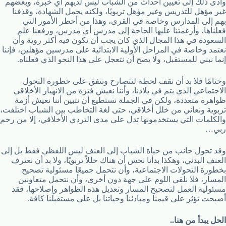
وأدى ذلك إلى تعيين أحداث من الشباب ليس لديهم أي خبرة، وبعضهم
غير مؤهل للتدريس وغير مؤهل تربويًا، ولكنه يحمل الشهادة، وقذفنا
بهم إلى المدارس وخاصة في القرى، وهذا من أخطر الأمور التي
فعلناها، وأرغمتنا عليها الحاجة إلى مدرس أي مدرس، ورفعنا علم
السعودة في هذا المجال الذي كان يجب أن نكون فيه أكثر روية وأن
نعتمد وخاصة في المراحل الأولية الابتدائية على مدرسين مؤهلين، فإننا
إنما نبني للمستقبل، ولا يصح أن نتعجل على هذا النحو الذي فعلناه.
وختامًا فلا بد أن نقف لحظة لنتصارح ونتفق على خطورة التحول
الاجتماعي الذي يتم في بلادنا، وأننا نعيش فترة من الانهيار الأخلاقي
ظواهره متعددة، ولكن في الجملة نستطيع أن نتبين أننا نعيش أزمة
تربوية ونعاني من خلل أخلاقي، حتى لغة التخاطب بين الشباب اختلفت،
والكلمات التي يستخدمونها تدل على مدى التردي الأخلاقي، إلا من رحم
ربي…
وقد تحول جانب من حياة الشباب إلى العنف ليس اللفظي فقط بل إلى
العنف البدني، وهكذا بدأنا نحس أن هناك خللاً تربويًا، ولا بد أن نعترف
بخطورة التحولات الاجتماعية، وأن نتحمل جميعًا مسئولية تصحيح
المسار، فلا نلقي اللوم على جهة دون أخرى، وأن نتحمل متعاونين
مسئولية العمل لتصحيح المسار وتعديل هذه الظواهر وإصلاحها، فقد
أصبحت تؤثر على قيمنا ومبادئنا وحياتنا بل على مستقبلنا كافة.
الحل يبدأ من هنا..