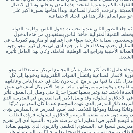
القفزات الكبيرة عندما انفتحت هذه المدن ودخلتها وسائل الاتصال
الحديثة، وعرفت الأقمار الصناعية، وبدأ انفتاحها بصورة أكبر على
عواصم العالم، فأثر هذا في الحياة الاجتماعية.
ثم جاء التطور الثاني عندما تحسنت دخول الناس، وقامت الدولة
بخطط التنمية المتوالية، فأخذ الناس يستفيدون من هذه الدخول
ويستعينون بعمالة خارجية سواء في أعمالهم أو منازلهم كمربيات في
المنازل وخدم، وهكذا دخل تأثير جديد أدى إلى تحول كبير، وهو وجود
العمالة الأجنبية وتراجع اليد الوطنية العاملة، وكان لهذا العامل تأثيره
الشديد.
وجاء عامل ثالث أكثر خطورة لأن المجتمع لم يكن مستعدًا له، وهو
ثورة الأقمار الصناعية وانتشار القنوات التلفزيونية ودخولها إلى كل
منزل بكل ما فيها من برامج أثرت دون شك في حياة الناس وعاداتهم
وتقاليدهم وقيمهم وموروثاتهم، وقد أثر هذا الأمر بكل أسف في عمق
الحياة الاجتماعية وغير بعضها تغييرًا جذريًا حتى وصل إلى العمق، فأثر
في الأخلاق والسلوك، وقد وصل الأمر إلى المدرس في المدرسة الذي
لم يعد ذلك المدرس الذي عهده المجتمع عندما كان المدرس مُربِّيًا
وقائدًا ومعلِّمًا وموجِّهًا للتلاميذ، فقد أصبح المدرس في المدارس يؤدي
دروسه دون عناية بقضية التربية والأخلاق والسلوك، فزيادة الطلب
والتوسع الكبير في التعليم الذي فرضته ظروف التنمية أدى إلى تخريج
مدرسين ليسوا على المستوى التعليمي والتربوي الذي يؤهلهم لقيادة
الطلاب وتوجيههم وتربيتهم، فأصبح التعليم خاليًا من التربية، أو على