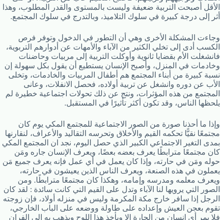
الأقل أصبحت التربية ضعيفة وليست بالمستوى والقدر المطلوب، وهذا
أثر إلى درجة كبيرة في سلوك التلاميذ، وبالتدرج في سلوك المجتمع.
وجاءت المشكلة الأخرى وهي أن التطور في الدخول وتوفر فرص
الكسب أدى إلى تخلي الكثير من الآباء والأمهات عن أدوارهم التربوية،
فانشغلت الأم بقضايا ثانوية وأوكلت التربية إلى مربيات وحاضنات
وخادمات في المنزل، وأصبح الإنسان يستطيع أن يقول بكل سهولة إن
نسبة كبيرة من أبناء المجتمع هم أطفال المربيات والخادمات، وتخلى
الأب عن دوره وانشغل عن تربية أولاده، فحصل الانفلات، وعانى
المجتمع من هذه المؤثرات، ونتج عن ذلك تحولات اجتماعية خطيرة لم
يلحظها الناس، وقد تكون أكثر تأثيرًا في المستقبل.
وإذا ما أحذنا صورة من الصور الاجتماعية للمجتمع المكي يوم كان
مجتمعًا نقيًّا تحكمه القيم والأخلاق وتحرسه التقاليد والأعراف، لنقارنها
بمدى التغير الاجتماعي الكبير الذي حصل اليوم، نجد ان المجتمع المكي
كان مجتمعًا مترابطًا يعرف بعضه بعضًا، ويعرف الإنسان جاره ومَن
حوله ومَن في حارته، وإذا كان يعمل في أي عمل فإنه يعرف جميع مَن
يعملون في هذه الصنعة، ويعرف الناس الذين يعيشون في حارته،
ويعرف معلمه ومدرسه وإمامه، وهكذا كان مجتمعًا مترابطًا. ومن
الصور التي يرويها لنا الآباء وتدل على القيم التي كانت سائدة : لقد كان
الرجل إذا سافر خارج مكة المكرمة وليس في منزله أولاد، فإن زوجته
تقوم بعجن العيش وإعداده على طاولة ووضعه على الباب الخارجي،
فلا يمر أي إنسان من الحارة إلا ويأخذ هذا اللوح ويذهب به إلى الفران