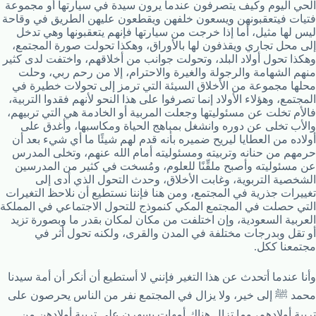
الحي اليوم وكيف يتصرفون عندما يرون سيدة في سيارتها أو مجموعة
فتيات فيتعقبونهن ويسعون خلفهن ويقطعون عليهن الطريق في وقاحة
ليس لها مثيل، أما إذا خرجت من سيارتها فإنهم يتعقبونها وهي تدخل
إلى محل تجاري ويقذفون لها بالأوراق، وهكذا تحولت صورة المجتمع،
وهكذا تحول أولاد البلد، وتحولت جوانب من أخلاقهم، واختفت لدى كثير
منهم الشهامة والرجولة والغيرة والاحترام، إلا من رحم ربي، وحلت
محلها مجموعة من الأخلاق السيئة التي ترمز إلى تحولات خطيرة في
المجتمع، وهؤلاء الأولاد إنما تصرفوا على هذا النحو لأنهم فقدوا التربية،
فالأم تخلت عن مسئوليتها وجعلت المربية أو الخادمة هي التي تربيهم،
والأب تخلى عن دوره وانشغل بمباهج الحياة ومكاسبها، وأغدق على
أولاده من العطايا ليريح ضميره بأنه قدم لهم شيئًا ما أي شيء بعد أن
حرمهم من حنانه وتربيته ومسئوليته أمام الله عنهم، وتخلى المدرس
عن مسئوليته وأصبح ملقِّنًا للعلوم، ومُسخت في كثير من المدرسين
الشخصية التربوية، وغابت الأخلاق، وحدث التحول الذي أدى إلى
تغييرات جذرية في المجتمع، ومن هنا فإننا نستطيع أن نلاحظ التغيرات
التي حصلت في المجتمع المكي كنموذج للتحول الاجتماعي في المملكة
العربية السعودية، وإن اختلفت من مكان لمكان بقدر ما وبصورة تزيد
أو تقل وبدرجات مختلفة في المدن والقرى، ولكنه تحول أثر في
مجتمعنا ككل.
وأنا عندما أتحدث عن هذا التغير فإنني لا أستطيع أن أنكر أن أمة سيدنا
محمد ﷺ إلى خير، ولا يزال في المجتمع نفر من الناس يحرصون على
تربية أولادهم، وما تزال هناك أمهات يسهرن على تربية أولادهن من