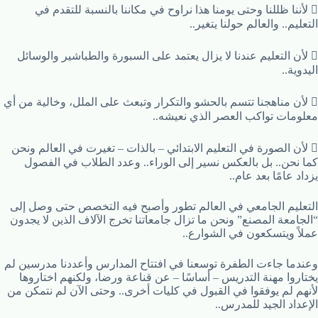
 لأننا ظللنا وحتى يومنا هذا نراوح في مكاننا بالنسبة للتقدم في
التعليم.. والعالم حولنا يتغير..
 لأن التعليم عندنا لا يزال يعتمد على السبورة والطباشير والوسائل
اليدوية..
 لأن مناهجنا تتسم بالحشو والتكرار وتبعث على الملل، وخالية من أي
معلومات تواكب العصر الذي نعيشه..
 لأن الصورة في التعليم الابتدائي – بالذات – تغيرت في العالم ونحن
كما نحن.. بل بالعكس نسير إلى الوراء.. وعدد الطلاب في الفصول
يزداد عامًا بعد عام..
التعليم الجامعي في العالم تطور وأصبح فيه التخصص حتى وصل إلى
“الجامعة المصنع” ونحن ما تزال جامعاتنا تخرج الآلاف الذين لا يجدون
عملاً ويتسكعون في الشوارع..
وعندما جاءت الطفرة توسعنا في افتتاح المدارس وأعددنا مدرسين لم
يختاروا مهنة التدريس – أساسًا – عن قناعة ورضا، ولكنهم اختاروها
لأنهم لم يوفقوا في القبول في كليات أخرى.. وحتى الآن لم نتمكن من
الإعداد الجيد للمدرس..