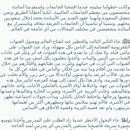
وكانت خطواتنا سليمة عندما افتتحنا الجامعات واستقدمنا أساتذة
متخصصون من معظم الجامعات العالمية.. لكننا أخطأنا الطريق ونحن
نتعجل السعودة وأنهينا عقود العديد من الأساتذة بحجة إحلال سعوديين
محلهم، ونسينا أو تناسينا أن الجامعات العريقة تتعاقد وباستمرار مع
أساتذة متخصصين في مختلف المجالات من أي جامعة في العالم..
ثالثًا:
جاء التأثير الثالث والخطير عند انفتاح العالم ووصول القنوات
التلفزيونية الفضائية إلى الناس بكل سهولة، وزاد عدد القنوات على
مائتي قناة، ولا شك أن ما يقدم في هذه القنوات قد أثر وغيَّر في عادات
الشباب من البنين والبنات، وأخذوا يتعلمون بكل أسف من ما في هذه
القنوات التي أثرت في حياتهم وغيَّرت من طبائعهم وأفكارهم من خلال
ما تقدمه من أفلام وما تبثه من أفكار، والناس في غفلة عن كل ما
يجري، فالأب لم يعد يتابع شئون أولاده إلا من رحم ربي، والأم تخلت عن
دورها للمربية، وأدى هذا بكل أسف إلى تهيئة الفرصة لتأثير مثل هذه
القنوات من جهة، واختلاط أولاد الأسرة بالعاملين الأجانب وأخذ عاداتهم
وتقاليدهم، وغابت التربية عن الأسرة، وتغيرت الحارة وتقاليدها وعمدتها
ونقيبها ورجالها، واختلط الحابل بالنابل، وبدأت تحولات اجتماعية تظهر
في الأسرة، فالأم تهتم بملابس بناتها ومظهرهن أكثر من اهتمامها
بتربيتهن، ولم تعد قضية التربية وقضية الأخلاق هي الأساس.
رابعًا
: جاء التحول الأخطر عندما زاد الطلب على المدرس وأخذنا نتوسع
بصورة سريعة فأصبحنا نستعين بالمدرس أي مدرس لسد الحاجة،