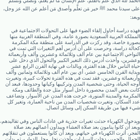
الحمد لله الذي علَّم بالقلم، علَّم الإنسان ما لم يعلم، ونصلي ونسلم
على سيدنا محمد ﷺ خير مَن تعلَّم وأصدق مَن أعلم عن الله عز وجل،
وبعد:
فهذه دراسة أحاول إلقاء الضوء فيها على التحولات الاجتماعية في
المملكة العربية السعودية بصورة عامة، وفي المنطقة الغربية منها
بصورة خاصة، وقد ركزت في الدراسة على منطقة مكة المكرمة
كحالة دراسة، وحرصت على أن أدرس أهم التغيرات التي تمت في
النواحي الاجتماعية بين عام ألف وثلاثمائة وعشرين وألف وأربعمائة
وعشرين، وأخذت أدرس ذلك التغير الكبير والتحول الذي دخل على
حياة الناس خلال هذه الفترة، وبالذات في نهاية القرن الرابع عشر
وبداية القرن الخامس عشر، أي بين عام ألف وثلاثمائة وثمانين وألف
وأربعمائة وعشرين، فقد تمت في هذه الفترة تحولات كبيرة، وتغيرت
أوجه الحياة، وحتى شخصية المدن وتركيبها وكيانها وحدودها، فبعد أن
كانت بعض المدن محصورة داخل أسوار مثل جدة والطائف ومكة
المكرمة والمدينة المنورة، خرجت هذه المدن عن الأسوار، وتضاعف
عدد السكان، وتغيرت شخصيات المدن من ناحية العمارة، وتغير كل
شيء فيها من طريقة السكن إلى وسائل اتصال.
وبِدخول الكهرباء حدثت تغيرات جذرية في عادات الناس وفي تقاليدهم،
وبعد أن كانوا ينامون بعد صلاة العشاء ويبدأون أعمالهم بعد صلاة
الفجر، أثرت الكهرباء في حياتهم، وبعد أن كانوا يستعملون في تنقلاتهم
الجمال والحمير، دخلت السيارات وأخذت تحل محل الدواب، ثم بدأت