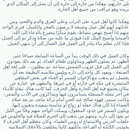
تلي حارتهم، وهكذا من حارة إلى حارة إلى أن يصل إلى المكان الذي
يريده وهو مراقب من جميع أهل الحارة.
وهكذا كانوا أهل غيرة على التراب وعلى العرق والدم واللحم، ومن
عاداتهم أنهم أهل عمل وصنعة لا يرضون بالعجز والكسل، فترى الواحد
منهم إذا أصبح ينهض بنشاط، يقوم مبكرًا يتضرع بالدعاء إلى الله:
(أصبحنا وأصبح الملك لله) فيؤدي ما عليه من صلاة وذكر ثم إلى العمل،
فإذا كان معلم بناء يبادر إلى العمل قبل العمال إلى أن ينتهي العمل.
وكان العمل في ذلك الوقت يبدأ من الساعة السابعة صباحًا حتى
الظهر، ثم يصلون الظهر ويتناولون طعام الغداء، ثم بعد ذلك يعودون
إلى العمل إلى قبل غروب الشمس بساعة، ثم يبطلون – على لغة أهل
الصنعة – ويعود كل واحد إلى داره ويلبس ملابسه النظيفة بعد أن
يغتسل، ثم يذهب مع الإخوان للسمر أو الغناء في بعض المقاهي
المنتشرة في مكة في حارته أو في غيرها، والمقهى هو: عبارة عن
مكان يجتمع فيه أهل الحارة وأهل الحرف، كما كانت هناك مقاهٍ للأدباء
في آخر محلة المسفلة يتسامرون فيها ويتذاكرون في الأدب والشعر،
وكانت تسمى قهوة صالح عبد الحي أمام بركة ماجد، ثم بعد صلاة
العشاء إذا كان هناك حفلة أو زواج أو مناسبة سعيدة يذهبون إليها،
ويكون السمر في حدود المعقول، ويمكث الواحد منهم وقتًا من الليل
ثم يعود إلى داره، ومنهم من يذهب إلى الحرم للصلاة فيه والجلوس في
حلقات الدرس والاستماع لدروس العلماء، وكان معظم أهل الحرف لا
يجيدون الكتابة أو القراءة، ولكنهم كانوا يتخلقون بالأخلاق الإسلامية