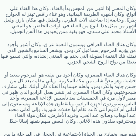
وكان المغني إذا انتهى من المجس بدأ بالغناء، وكان هذا الغناء على
أنواع، وكان أشهره الطريقة اليمانية، وهو غناء راقص تهتز له الجوارح
طربًا، وخاصة إذا صاحبته آلات الطرب، وللطبل فيها مكان بارز، ولعل
أشهر من يمثل هذا النوع من الغناء في الوقت الحاضر، هو المغني
الأستاذ محمد علي سندي، فهو بقية ممن يجيدون هذا الفن الجميل.
وكان هناك الغناء العراقي ويسمون النعمة عراق، وكان أشهر وأجود
من يؤديه المرحوم إسماعيل كردوس، ويشعر السامع بالشجن الذي
تمثله تلك النغمة الطويلة التي يختم بها المغني إنشاده، والتي تسمع فيها
بعضًا من نواح الروح الشجي الحزين.
وكان هناك الغناء المصري، وكان أجود من يتقنه هو المرحوم سعيد أو
خشبة، وهو مغنٍّ شاب من مكة المكرمة، ويأتي مقامه بعد كل من
حسن جاوة والكردوس، ولعله حينما بدأ الغناء كان أولئك على مشارف
شيخوختهم، وكان الغناء المصري قد انتشر بفعل الراديو الذي ظهر في
مصر لأول مرة في الخمسينات بعد تأسيس الإذاعة المصرية، وأخذ
الناس يستوردون أجهزة الراديو، ويلتقطون هذه الإذاعة ويستمعون إلى
أغاني أم كلثوم التي كانت تقام لها حفلات شهرية، وإلى أغاني محمد
عبد الوهاب وصالح عبد الحي، وفريد الأطرش، فكان هواة الغناء
ومحترفوه يقلدون هذه الأغاني، وكان البعض منهم يتقنها إتقانًا جيدًا.
هذه صور ونماذج من الحياة الاجتماعية في الحجاز في المرحلة ما بين