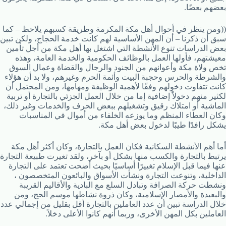
بعضهم بعضًا.
((ومن ينظر في أحوال أهل مكة المكرمة وطريقة كسبهم يلاحظ – كما
سبق أن ذكرنا – أن المهن الأساسية لهم كانت خدمة الحجاج، ولكن تبين
بعض الدراسات تنوع الأنشطة التي اشتغل بها أهل مكة من أجل تأمين
معيشتهم، فأولها العمل بالوظائف الحكومية والخدمة العامة، وهذه
تخص ولاة مكة وأعوانهم من الجنود والرجال والقضاة وعمال السوق
والشرطة والحرس وحجبة البيت وأئمة الحرم وغيرهم، ولا بد أن هؤلاء
كانت تتفاوت دخولهم وفقًا لأهمية الوظيفة ومهامها، ومن المحتمل أن
لكثير منهم دخولاً إضافية إما من خلال العمل الجزئي بالتجارة أو تربية
الماشية أو امتلاك رقيق وتشغيلهم ببعض الحرف والخدمات وغير ذلك،
وكان العطاء المنظم وما يوزعه الخلفاء من أموال في المناسبات
يشكل رافدًا طيبًا لدخول بعض أهل مكة.
أما أهم الأنشطة السكانية فكان العمل بالتجارة، وكان أكثر أهل مكة
يرتبط بالتجارة والكسب منها بشكل أو بآخر، ولقد تغيرت طبيعة التجارة
عنها فيما قبل الإسلام تغييرًا أساسيًا بحيث أضحت تعتمد على التجارة
الداخلية، وتنوعت التجارة ونشأت الأسواق والبائعون المتخصصون ،
ونشطت حركة الصرافة وتبادل السلع مع البادية والأقاليم القريبة
والبعيدة والأمصار الإسلامية، وكان ذروة نشاطها موسم الحج، ومن
خلال الدراسة تبين أن عدد العاملين بالتجارة أقل بقليل من إجمالي عدد
العاملين بكل المهن الأخرى، وربما أنهم كانوا الأعلى دخلاً.