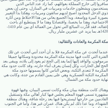
سافروا إلى خارج المملكة بعوائلهم، كما زاد عدد الناس الذين
يستخدمون ويشغلون خادمات ومربيات في المنازل، وحتى إن بعض
ذوي الدخل المحدود أصبح لديهم سائقون ومربيات، وهكذا بدأ التغيير
بصورة كبيرة وواسعة، وبدأ الجميع يعاني من هذا الاختلاط ومن آثاره
الاجتماعية، وهذا ما يخصنا، واقتصاديًا وهذا ما لا يستطيع أي باحث
إغفاله، فقد قُدِّرت المبالغ التي تحول من العمالة أي بين عام 1410-
1420هـ بما يزيد عن عشرين مليار ريال.
مكة المكرمة والعادات والتقاليد:
عندما أتحدث عن مكة المكرمة فلا بد أن أحدد أنني أتحدث عن تلك
الفترة التي كانت فيها مدينة مكة المكرمة محدودة وسكانها جميعًا
مرموقون، والوافد إليها إنما يفد إلى الحج ثم يعود إلى بلاده، ويبقى بعد
الحج أهل الحارات، وكل إنسان يعرف أبناء حارته، وقد كانت حدود مكة
المكرمة لا تتعدى الثكنة، وبعض الناس كانوا يسمونها حدود مكة
المكرمة الثكنة العسكرية وهي على يمين القادم من جدة، وكانت هي
نهاية حدود مكة من الشمال.
وهناك كانت منطقة بيبان مكة وكانت تسمى البيبان، وفيها قهوة
مشهورة تسمى قهوة المعلم يجلس فيها كبار أهالي مكة وتستقبل
القادمين من خارجها ليستريحوا فيها بعد رحلة شاقة، وهناك منطقة
الشهداء، وما عدا ذلك لم يكن هناك عمران غير هذا، وأما في الجنوب