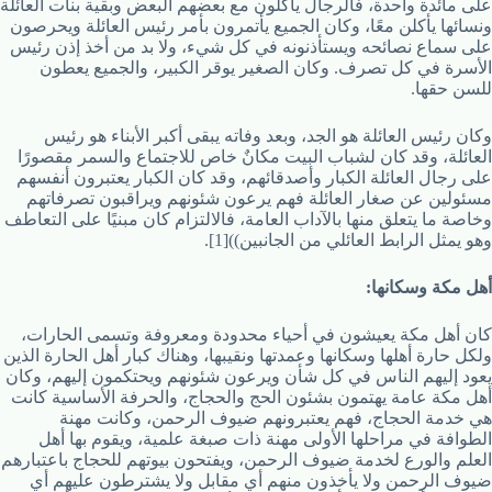
على مائدة واحدة، فالرجال يأكلون مع بعضهم البعض وبقية بنات العائلة
ونسائها يأكلن معًا، وكان الجميع يأتمرون بأمر رئيس العائلة ويحرصون
على سماع نصائحه ويستأذنونه في كل شيء، ولا بد من أخذ إذن رئيس
الأسرة في كل تصرف. وكان الصغير يوقر الكبير، والجميع يعطون
للسن حقها.
وكان رئيس العائلة هو الجد، وبعد وفاته يبقى أكبر الأبناء هو رئيس
العائلة، وقد كان لشباب البيت مكانٌ خاص للاجتماع والسمر مقصورًا
على رجال العائلة الكبار وأصدقائهم، وقد كان الكبار يعتبرون أنفسهم
مسئولين عن صغار العائلة فهم يرعون شئونهم ويراقبون تصرفاتهم
وخاصة ما يتعلق منها بالآداب العامة، فالالتزام كان مبنيًا على التعاطف
وهو يمثل الرابط العائلي من الجانبين))[1].
أهل مكة وسكانها:
كان أهل مكة يعيشون في أحياء محدودة ومعروفة وتسمى الحارات،
ولكل حارة أهلها وسكانها وعمدتها ونقيبها، وهناك كبار أهل الحارة الذين
يعود إليهم الناس في كل شأن ويرعون شئونهم ويحتكمون إليهم، وكان
أهل مكة عامة يهتمون بشئون الحج والحجاج، والحرفة الأساسية كانت
هي خدمة الحجاج، فهم يعتبرونهم ضيوف الرحمن، وكانت مهنة
الطوافة في مراحلها الأولى مهنة ذات صبغة علمية، ويقوم بها أهل
العلم والورع لخدمة ضيوف الرحمن، ويفتحون بيوتهم للحجاج باعتبارهم
ضيوف الرحمن ولا يأخذون منهم أي مقابل ولا يشترطون عليهم أي