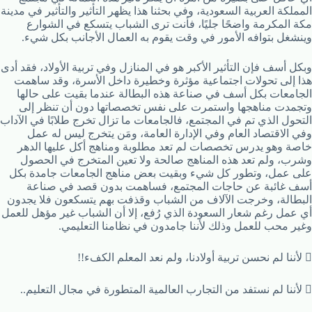
المملكة العربية السعودية، وفي بحثنا هذا يظهر التأثير والتأثير في مدينة
مكة المكرمة واضحًا جليًا، فأنت ترى الشباب يتسكع في الشوارع
وينشغل بتوافه الأمور في وقت يقوم به العمال الأجانب بكل شيء.
وبكل أسف فإن التأثير الأكبر هو في المنازل وفي تربية الأولاد، فقد أدى
هذا إلى تحولات اجتماعية مؤثرة وخطيرة داخل الأسرة، وقد ساهمت
الجامعات بكل أسف في صناعة هذه البطالة عندما بقيت على حالها
وتجمدت مناهجها واستمرت على نفس تخصصاتها دون أن تنظر إلى
التحول الذي تم في المجتمع، فالجامعات ما تزال تخرج طلابًا في الآداب
وفي الاقتصاد العام وفي الإدارة العامة، ومَن يتخرج ليس له عمل
خاصة وهو يدرس تخصصات لم تعد مطلوبة ومناهج أكل عليها الدهر
وشرب، ولم تعد هذه المناهج صالحة ولا تعين المتخرج في الحصول
على عمل، وتطور كل شيء وبقيت بعض مناهج الجامعات جامدة بكل
أسف غائبة عن حاجات المجتمع، فساهمت بدون قصد في صناعة
البطالة، وخرجت الآلاف من الشباب وقذفت بهم يتسكعون فلا يجدون
أي عمل رغم شعار السعودة الذي رُفع، إلا أن الشباب غير مؤهل للعمل
وغير محب للعمل وذلك لأننا جامدون في نظامنا التعليمي.
 لأننا لم نحسن تربية أولادنا، ولم نعد المعلم الكفء!!
 لأننا لم نستفد من التجارب العالمية المتطورة في مجال التعليم..