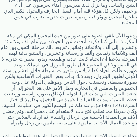
البنين والبنات، وما يزال لدينا مدرسون أمناء يحرصون على أداء
واجبهم، ولكن كل هؤلاء قلة أمام السيل الجارف والتحول الكبير الذي
يطحن المجتمع ويؤثر فيه ويغيره تغيرات جذرية تضرب في عمق
المجتمع.
ودعونا الآن نلقي الضوء على صور من حياة المجتمع المكي في مكة
المكرمة، فإني كما ذكرت أتحدث عن التحولات بين عام ألف وثلاثمائة
وعشرين إلى ألف وثلاثمائة وثمانين، ثم بعد ذلك مرحلة التحول بين عام
ألف وثلاثمائة وثمانين وألف وأربعمائة وعشرين، والمتتبع بدقة لهذه
المرحلة يلاحظ أن الحياة كانت عادية وطبيعية وبدون تغييرات جذرية لا
في الناس ولا في المجتمع قبل ظهور البترول في المملكة، وبعد
ظهوره ظلت الحياة كذلك إلا من متغيرات بسيطة خلال العشرين سنة
الأولى لظهور البترول، وبعد ذلك بدأت بعض التغيرات الأساسية ولكن
بصورة بسيطة، وتحسنت دخول الناس وموظفي الدولة على وجه
الخصوص والعاملين في التجارة، وظل الأمر على هذا النحو إلى أن
جاءت الفترات التي بدأت فيها الدولة بالإنفاق بصورة واسعة، ووضعت
خطط التنمية، وبدأت القفزات الكبيرة في الدخول، وكان ذلك خلال
الفترة (1395-1405هـ)، وعند ذلك تم التوسع الكبير في عمليات التنمية،
وكان سريعًا مما تطلب فتح باب الاستقدام على مصراعيه، وتم إحضار
آلاف من العمالة الأجنبية من الرجال والنساء، ثم ازداد بالملايين حتى
بلغ عدد العمال الأجانب ما يزيد على سبعة ملايين بين رجل وامرأة.
وجاءت النقطة الأخرى عندما تحسنت الدخول زاد عدد المواطنين الذين