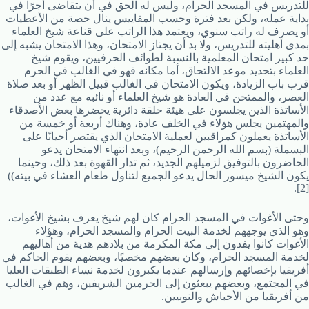
للتدريس في المسجد الحرام، وليس له الحق في أن يتقاضى أجرًا في
بداية عمله، ولكن بعد فترة وحسب المقاييس ينال حصة من الأعطيات
أو يصرف له راتب سنوي، ويعتمد هذا الراتب على قناعة شيخ العلماء
بمدى أهليته للتدريس، ولا بد أن يجتاز الامتحان، وهذا الامتحان يشبه إلى
حد كبير امتحان المعلمية بالنسبة لطوائف الحرفيين، ويقوم شيخ
العلماء بتحديد موعد الالتحاق، أما مكانه فهو في الغالب في الحرم
قرب باب الزيادة، ويكون الامتحان في الغالب قبيل الظهر أو بعد صلاة
العصر، والممتحن في العادة هو شيخ العلماء أو نائبه مع عدد من
الأساتذة الذين يجلسون على هيئة حلقة دائرية يحضرها بعض الأصدقاء
والمهتمين يجلس هؤلاء في الخلف عادة، وهناك أربعة أو خمسة من
الأساتذة يعملون كمراقبين لعملية الامتحان الذي يقتصر أحيانًا على
البسملة (بسم الله الرحمن الرحيم)، وبعد انتهاء الامتحان يدعو
الحاضرون بالتوفيق لزميلهم الجديد، ثم تدار القهوة بعد ذلك، وحينما
يكون الشيخ ميسور الحال يدعو الجميع لتناول طعام العشاء في بيته))
[2].
وحتى الأغوات في المسجد الحرام كان لهم شيخ يعرف بشيخ الأغوات،
وهو الذي يوجههم لخدمة البيت الحرام والمسجد الحرام، وهؤلاء
الأغوات كانوا يفدون إلى مكة المكرمة من بلادهم هدية من أهاليهم
لخدمة المسجد الحرام، وكان بعضهم مخصيًا، وبعضهم يقوم الحاكم في
أفريقيا بإخصائهم وإرسالهم عندما يكبرون لخدمة نساء الطبقات العليا
في المجتمع، وبعضهم يبعثون إلى الحرمين الشريفين، وهم في الغالب
من أفريقيا من الأحباش والنوبيين.