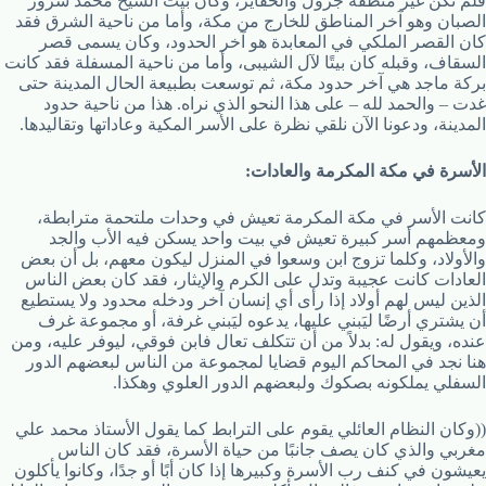
فلم تكن غير منطقة جرول والحفاير، وكان بيت الشيخ محمد سرور
الصبان وهو آخر المناطق للخارج من مكة، وأما من ناحية الشرق فقد
كان القصر الملكي في المعابدة هو آخر الحدود، وكان يسمى قصر
السقاف، وقبله كان بيتًا لآل الشيبى، وأما من ناحية المسفلة فقد كانت
بركة ماجد هي آخر حدود مكة، ثم توسعت بطبيعة الحال المدينة حتى
غدت – والحمد لله – على هذا النحو الذي نراه. هذا من ناحية حدود
المدينة، ودعونا الآن نلقي نظرة على الأسر المكية وعاداتها وتقاليدها.
الأسرة في مكة المكرمة والعادات:
كانت الأسر في مكة المكرمة تعيش في وحدات ملتحمة مترابطة،
ومعظمهم أسر كبيرة تعيش في بيت واحد يسكن فيه الأب والجد
والأولاد، وكلما تزوج ابن وسعوا في المنزل ليكون معهم، بل أن بعض
العادات كانت عجيبة وتدل على الكرم والإيثار، فقد كان بعض الناس
الذين ليس لهم أولاد إذا رأى أي إنسان آخر ودخله محدود ولا يستطيع
أن يشتري أرضًا ليَبني عليها، يدعوه ليَبني غرفة، أو مجموعة غرف
عنده، ويقول له: بدلاً من أن تتكلف تعال فابن فوقي، ليوفر عليه، ومن
هنا نجد في المحاكم اليوم قضايا لمجموعة من الناس لبعضهم الدور
السفلي يملكونه بصكوك ولبعضهم الدور العلوي وهكذا.
((وكان النظام العائلي يقوم على الترابط كما يقول الأستاذ محمد علي
مغربي والذي كان يصف جانبًا من حياة الأسرة، فقد كان الناس
يعيشون في كنف رب الأسرة وكبيرها إذا كان أبًا أو جدًا، وكانوا يأكلون