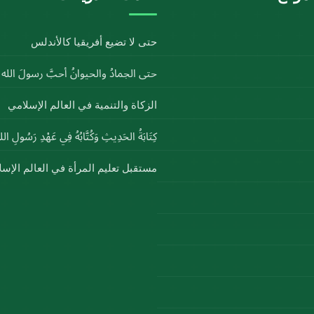
حتى لا تضيع أفريقيا كالأندلس
حتى الجمادُ والحيوانُ أحبَّ رسولَ الل
الزكاة والتنمية في العالم الإسلامي
كِتَابَةُ الحَدِيثِ وَكُتَّابُهُ فِي عَهْدِ رَسُولِ ا
مستقبل تعليم المرأة في العالم الإس