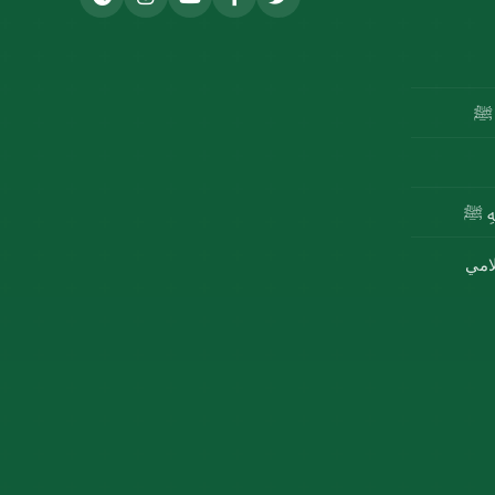
ه ﷺ
للهِ ﷺ
لامي