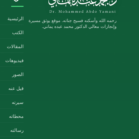
الرئيسية
رحمه الله وأسكنه فسيح جناته. موقع يوثق مسيرة
وإنجازات معالي الدكتور محمد عبده يماني.
الكتب
المقالات
فيديوهات
الصور
قيل عنه
سيرته
محطاته
رسالته