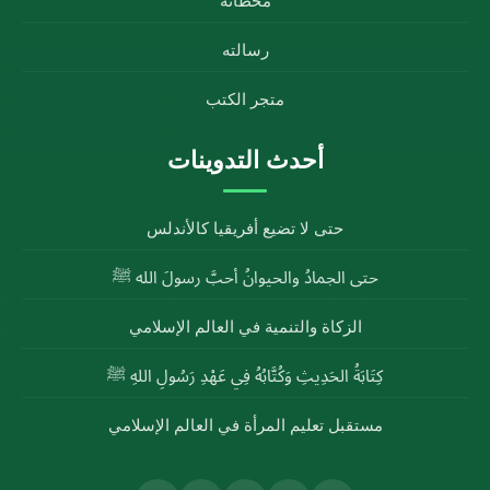
محطاته
رسالته
متجر الكتب
أحدث التدوينات
حتى لا تضيع أفريقيا كالأندلس
حتى الجمادُ والحيوانُ أحبَّ رسولَ الله ﷺ
الزكاة والتنمية في العالم الإسلامي
كِتَابَةُ الحَدِيثِ وَكُتَّابُهُ فِي عَهْدِ رَسُولِ اللهِ ﷺ
مستقبل تعليم المرأة في العالم الإسلامي