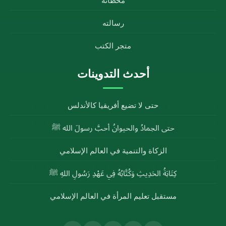
محطاته
رسالته
متجر الكتب
أحدث التدوينات
حتى لا تضيع أفريقيا كالأندلس
حتى الجمادُ والحيوانُ أحبَّ رسولَ الله ﷺ
الزكاة والتنمية في العالم الإسلامي
كِتَابَةُ الحَدِيثِ وَكُتَّابُهُ فِي عَهْدِ رَسُولِ اللهِ ﷺ
مستقبل تعليم المرأة في العالم الإسلامي