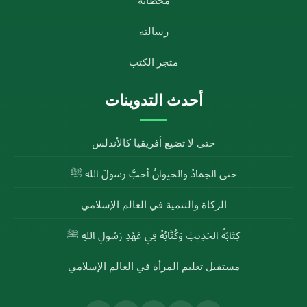
محطاته
رسالته
متجر الكتب
أحدث التدوينات
حتى لا تضيع أفريقيا كالأندلس
حتى الجمادُ والحيوانُ أحبَّ رسولَ الله ﷺ
الزكاة والتنمية في العالم الإسلامي
كِتَابَةُ الحَدِيثِ وَكُتَّابُهُ فِي عَهْدِ رَسُولِ اللهِ ﷺ
مستقبل تعليم المرأة في العالم الإسلامي