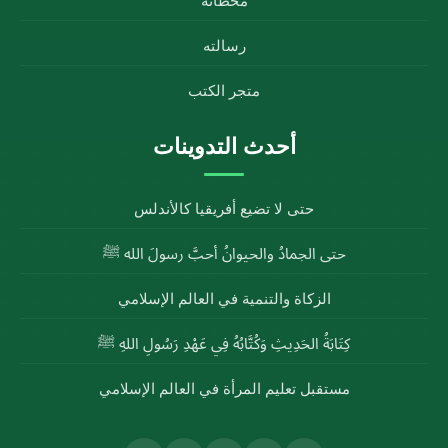
محطاته
رسالته
متجر الكتب
أحدث التدوينات
حتى لا تضيع أفريقيا كالأندلس
حتى الجمادُ والحيوانُ أحبَّ رسولَ الله ﷺ
الزكاة والتنمية في العالم الإسلامي
كِتَابَةُ الحَدِيثِ وَكُتَّابُهُ فِي عَهْدِ رَسُولِ اللهِ ﷺ
مستقبل تعليم المرأة في العالم الإسلامي