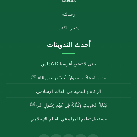
محطاته
رسالته
متجر الكتب
أحدث التدوينات
حتى لا تضيع أفريقيا كالأندلس
حتى الجمادُ والحيوانُ أحبَّ رسولَ الله ﷺ
الزكاة والتنمية في العالم الإسلامي
كِتَابَةُ الحَدِيثِ وَكُتَّابُهُ فِي عَهْدِ رَسُولِ اللهِ ﷺ
مستقبل تعليم المرأة في العالم الإسلامي