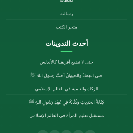
محطاته
رسالته
متجر الكتب
أحدث التدوينات
حتى لا تضيع أفريقيا كالأندلس
حتى الجمادُ والحيوانُ أحبَّ رسولَ الله ﷺ
الزكاة والتنمية في العالم الإسلامي
كِتَابَةُ الحَدِيثِ وَكُتَّابُهُ فِي عَهْدِ رَسُولِ اللهِ ﷺ
مستقبل تعليم المرأة في العالم الإسلامي