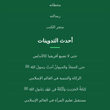
محطاته
رسالته
متجر الكتب
أحدث التدوينات
حتى لا تضيع أفريقيا كالأندلس
حتى الجمادُ والحيوانُ أحبَّ رسولَ الله ﷺ
الزكاة والتنمية في العالم الإسلامي
كِتَابَةُ الحَدِيثِ وَكُتَّابُهُ فِي عَهْدِ رَسُولِ اللهِ ﷺ
مستقبل تعليم المرأة في العالم الإسلامي