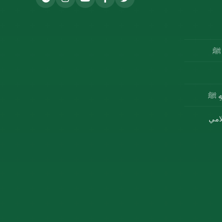
ه ﷺ
للهِ ﷺ
لامي