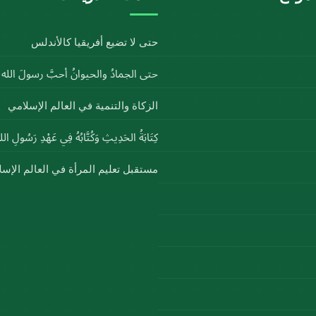
حتى لا تضيع أفريقيا كالأندلس
حتى الجمادُ والحيوانُ أحبَّ رسولَ الل
الزكاة والتنمية في العالم الإسلامي
كِتَابَةُ الحَدِيثِ وَكُتَّابُهُ فِي عَهْدِ رَسُولِ ا
مستقبل تعليم المرأة في العالم الإس