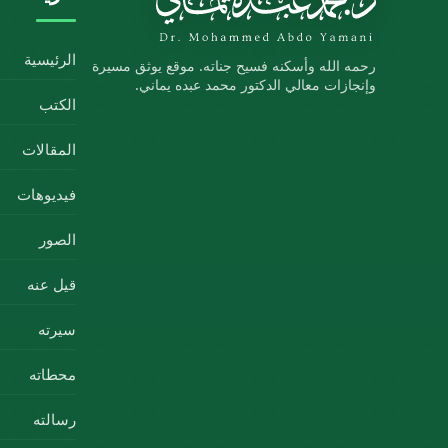
الرئيسية
رحمه الله وأسكنه فسيح جناته. موقع يوثق مسيرة
وإنجازات معالي الدكتور محمد عبده يماني.
الكتب
المقالات
فيديوهات
الصور
قيل عنه
سيرته
محطاته
رسالته