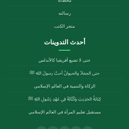
محطاته
رسالته
متجر الكتب
أحدث التدوينات
حتى لا تضيع أفريقيا كالأندلس
حتى الجمادُ والحيوانُ أحبَّ رسولَ الله ﷺ
الزكاة والتنمية في العالم الإسلامي
كِتَابَةُ الحَدِيثِ وَكُتَّابُهُ فِي عَهْدِ رَسُولِ اللهِ ﷺ
مستقبل تعليم المرأة في العالم الإسلامي