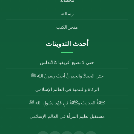
محطاته
رسالته
متجر الكتب
أحدث التدوينات
حتى لا تضيع أفريقيا كالأندلس
حتى الجمادُ والحيوانُ أحبَّ رسولَ الله ﷺ
الزكاة والتنمية في العالم الإسلامي
كِتَابَةُ الحَدِيثِ وَكُتَّابُهُ فِي عَهْدِ رَسُولِ اللهِ ﷺ
مستقبل تعليم المرأة في العالم الإسلامي