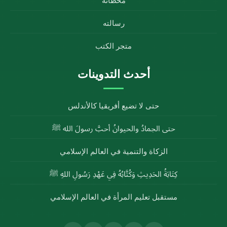
محطاته
رسالته
متجر الكتب
أحدث التدوينات
حتى لا تضيع أفريقيا كالأندلس
حتى الجمادُ والحيوانُ أحبَّ رسولَ الله ﷺ
الزكاة والتنمية في العالم الإسلامي
كِتَابَةُ الحَدِيثِ وَكُتَّابُهُ فِي عَهْدِ رَسُولِ اللهِ ﷺ
مستقبل تعليم المرأة في العالم الإسلامي