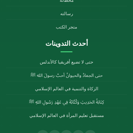
محطاته
رسالته
متجر الكتب
أحدث التدوينات
حتى لا تضيع أفريقيا كالأندلس
حتى الجمادُ والحيوانُ أحبَّ رسولَ الله ﷺ
الزكاة والتنمية في العالم الإسلامي
كِتَابَةُ الحَدِيثِ وَكُتَّابُهُ فِي عَهْدِ رَسُولِ اللهِ ﷺ
مستقبل تعليم المرأة في العالم الإسلامي