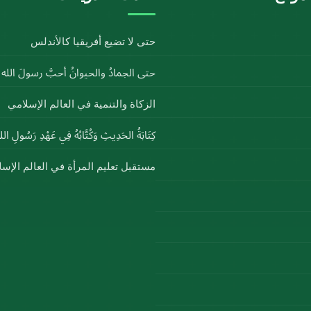
حتى لا تضيع أفريقيا كالأندلس
حتى الجمادُ والحيوانُ أحبَّ رسولَ الل
الزكاة والتنمية في العالم الإسلامي
كِتَابَةُ الحَدِيثِ وَكُتَّابُهُ فِي عَهْدِ رَسُولِ ا
مستقبل تعليم المرأة في العالم الإس