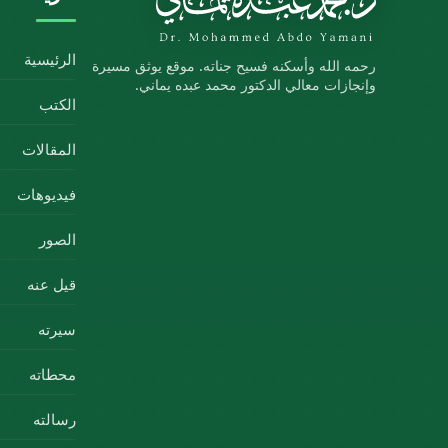
الرئيسية
رحمه الله وأسكنه فسيح جناته. موقع يوثق مسيرة
وإنجازات معالي الدكتور محمد عبده يماني.
الكتب
المقالات
فيديوهات
الصور
قيل عنه
سيرته
محطاته
رسالته