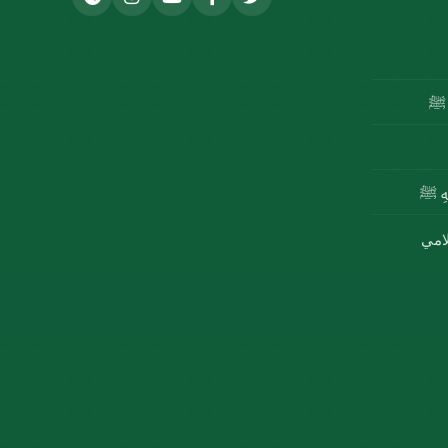
ه ﷺ
للهِ ﷺ
لامي