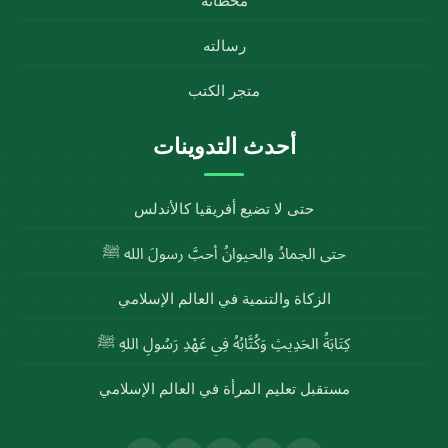
محطاته
رسالته
متجر الكتب
أحدث التدوينات
حتى لا تضيع أفريقيا كالأندلس
حتى الجمادُ والحيوانُ أحبَّ رسولَ الله ﷺ
الزكاة والتنمية في العالم الإسلامي
كِتَابَةُ الحَدِيثِ وَكُتَّابُهُ فِي عَهْدِ رَسُولِ اللهِ ﷺ
مستقبل تعليم المرأة في العالم الإسلامي