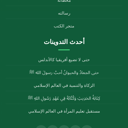
محطاته
رسالته
متجر الكتب
أحدث التدوينات
حتى لا تضيع أفريقيا كالأندلس
حتى الجمادُ والحيوانُ أحبَّ رسولَ الله ﷺ
الزكاة والتنمية في العالم الإسلامي
كِتَابَةُ الحَدِيثِ وَكُتَّابُهُ فِي عَهْدِ رَسُولِ اللهِ ﷺ
مستقبل تعليم المرأة في العالم الإسلامي