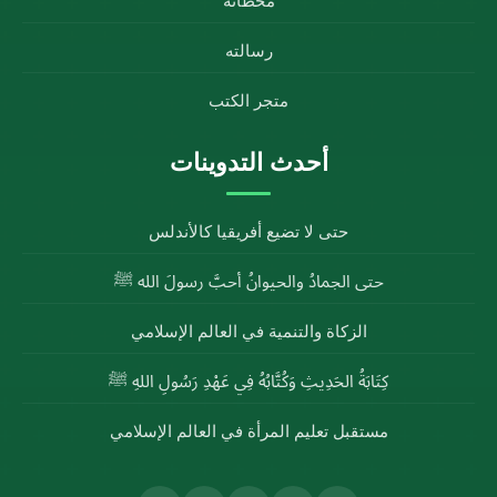
محطاته
رسالته
متجر الكتب
أحدث التدوينات
حتى لا تضيع أفريقيا كالأندلس
حتى الجمادُ والحيوانُ أحبَّ رسولَ الله ﷺ
الزكاة والتنمية في العالم الإسلامي
كِتَابَةُ الحَدِيثِ وَكُتَّابُهُ فِي عَهْدِ رَسُولِ اللهِ ﷺ
مستقبل تعليم المرأة في العالم الإسلامي