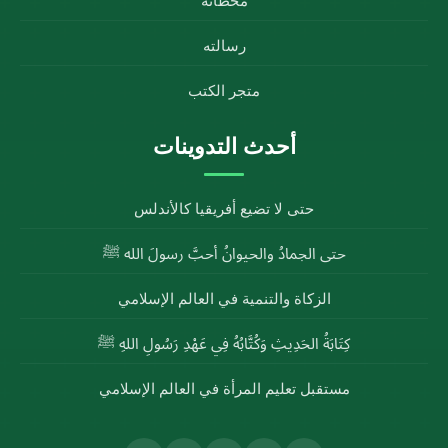
محطاته
رسالته
متجر الكتب
أحدث التدوينات
حتى لا تضيع أفريقيا كالأندلس
حتى الجمادُ والحيوانُ أحبَّ رسولَ الله ﷺ
الزكاة والتنمية في العالم الإسلامي
كِتَابَةُ الحَدِيثِ وَكُتَّابُهُ فِي عَهْدِ رَسُولِ اللهِ ﷺ
مستقبل تعليم المرأة في العالم الإسلامي