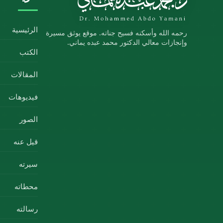
الرئيسية
رحمه الله وأسكنه فسيح جناته. موقع يوثق مسيرة
وإنجازات معالي الدكتور محمد عبده يماني.
الكتب
المقالات
فيديوهات
الصور
قيل عنه
سيرته
محطاته
رسالته