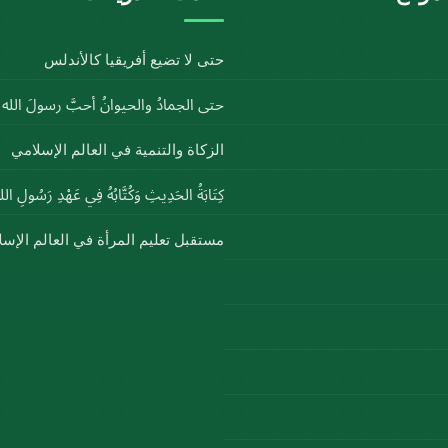
حتى لا تضيع أفريقيا كالأندلس
حتى الجمادُ والحيوانُ أحبَّ رسولَ الل
الزكاة والتنمية في العالم الإسلامي
كِتَابَةُ الحَدِيثِ وَكُتَّابُهُ فِي عَهْدِ رَسُولِ ا
مستقبل تعليم المرأة في العالم الإس