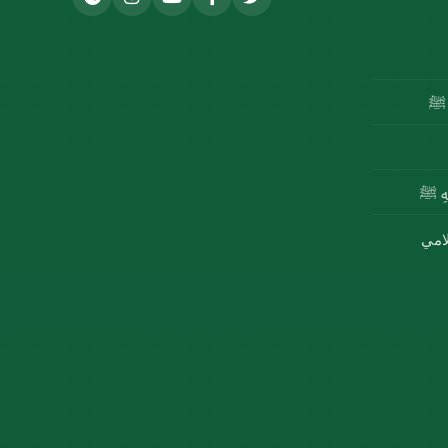
ه ﷺ
للهِ ﷺ
لامي