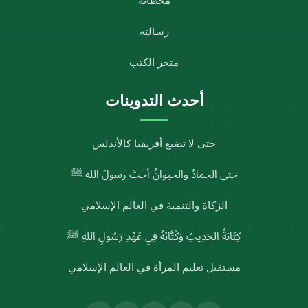
محطاته
رسالته
متجر الكتب
أحدث التدوينات
حتى لا تضيع أفريقيا كالأندلس
حتى الجمادُ والحيوانُ أحبَّ رسولَ الله ﷺ
الزكاة والتنمية في العالم الإسلامي
كِتَابَةُ الحَدِيثِ وَكُتَّابُهُ فِي عَهْدِ رَسُولِ اللهِ ﷺ
مستقبل تعليم المرأة في العالم الإسلامي