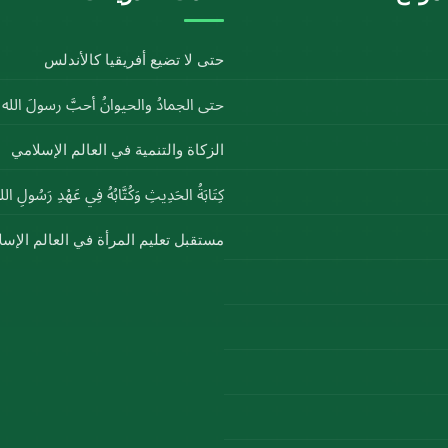
حتى لا تضيع أفريقيا كالأندلس
حتى الجمادُ والحيوانُ أحبَّ رسولَ الل
الزكاة والتنمية في العالم الإسلامي
كِتَابَةُ الحَدِيثِ وَكُتَّابُهُ فِي عَهْدِ رَسُولِ ا
مستقبل تعليم المرأة في العالم الإس