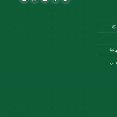
ه ﷺ
للهِ ﷺ
لامي