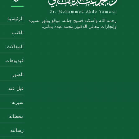
الرئيسية
رحمه الله وأسكنه فسيح جناته. موقع يوثق مسيرة
وإنجازات معالي الدكتور محمد عبده يماني.
الكتب
المقالات
فيديوهات
الصور
قيل عنه
سيرته
محطاته
رسالته