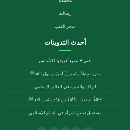
محطاته
رسالته
متجر الكتب
أحدث التدوينات
حتى لا تضيع أفريقيا كالأندلس
حتى الجمادُ والحيوانُ أحبَّ رسولَ الله ﷺ
الزكاة والتنمية في العالم الإسلامي
كِتَابَةُ الحَدِيثِ وَكُتَّابُهُ فِي عَهْدِ رَسُولِ اللهِ ﷺ
مستقبل تعليم المرأة في العالم الإسلامي