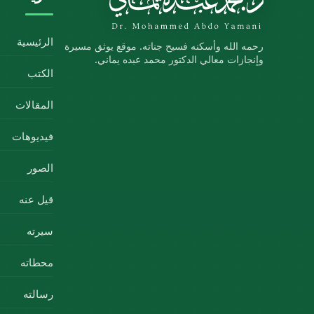
الرئيسية
رحمه الله وأسكنه فسيح جناته. موقع يوثق مسيرة
وإنجازات معالي الدكتور محمد عبده يماني.
الكتب
المقالات
فيديوهات
الصور
قيل عنه
سيرته
محطاته
رسالته