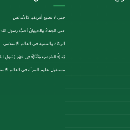
حتى لا تضيع أفريقيا كالأندلس
حتى الجمادُ والحيوانُ أحبَّ رسولَ الل
الزكاة والتنمية في العالم الإسلامي
كِتَابَةُ الحَدِيثِ وَكُتَّابُهُ فِي عَهْدِ رَسُولِ ا
مستقبل تعليم المرأة في العالم الإس