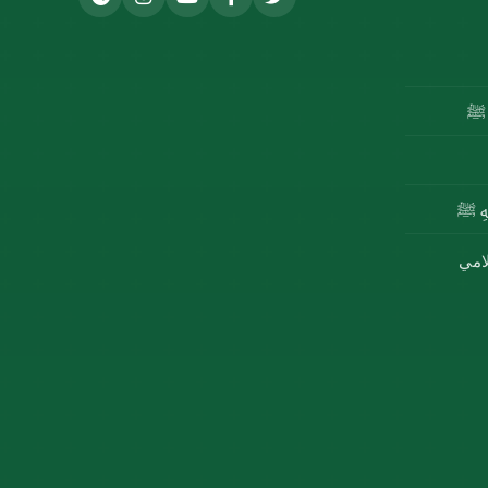
ه ﷺ
للهِ ﷺ
لامي