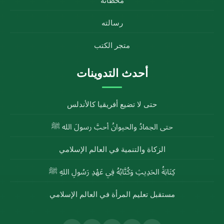
محطاته
رسالته
متجر الكتب
أحدث التدوينات
حتى لا تضيع أفريقيا كالأندلس
حتى الجمادُ والحيوانُ أحبَّ رسولَ الله ﷺ
الزكاة والتنمية في العالم الإسلامي
كِتَابَةُ الحَدِيثِ وَكُتَّابُهُ فِي عَهْدِ رَسُولِ اللهِ ﷺ
مستقبل تعليم المرأة في العالم الإسلامي