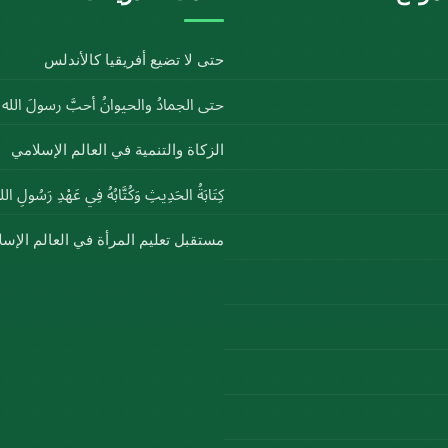
حتى لا تضيع أفريقيا كالأندلس
حتى الجمادُ والحيوانُ أحبَّ رسولَ الل
الزكاة والتنمية في العالم الإسلامي
كِتَابَةُ الحَدِيثِ وَكُتَّابُهُ فِي عَهْدِ رَسُولِ ا
مستقبل تعليم المرأة في العالم الإس