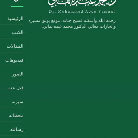
الرئيسية
رحمه الله وأسكنه فسيح جناته. موقع يوثق مسيرة
وإنجازات معالي الدكتور محمد عبده يماني.
الكتب
المقالات
فيديوهات
الصور
قيل عنه
سيرته
محطاته
رسالته