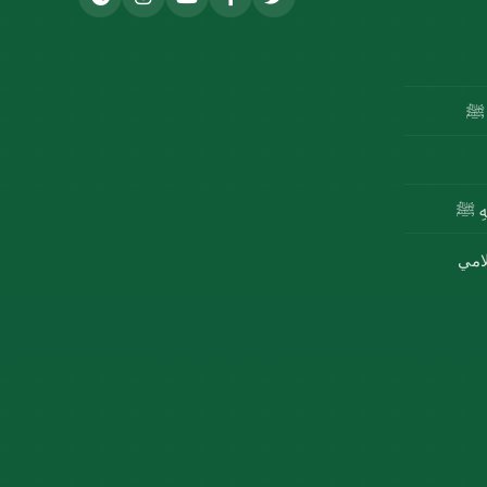
ه ﷺ
للهِ ﷺ
لامي