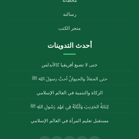
محطاته
رسالته
متجر الكتب
أحدث التدوينات
حتى لا تضيع أفريقيا كالأندلس
حتى الجمادُ والحيوانُ أحبَّ رسولَ الله ﷺ
الزكاة والتنمية في العالم الإسلامي
كِتَابَةُ الحَدِيثِ وَكُتَّابُهُ فِي عَهْدِ رَسُولِ اللهِ ﷺ
مستقبل تعليم المرأة في العالم الإسلامي