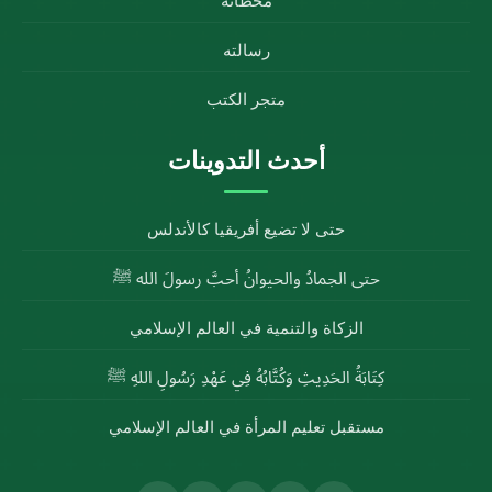
محطاته
رسالته
متجر الكتب
أحدث التدوينات
حتى لا تضيع أفريقيا كالأندلس
حتى الجمادُ والحيوانُ أحبَّ رسولَ الله ﷺ
الزكاة والتنمية في العالم الإسلامي
كِتَابَةُ الحَدِيثِ وَكُتَّابُهُ فِي عَهْدِ رَسُولِ اللهِ ﷺ
مستقبل تعليم المرأة في العالم الإسلامي