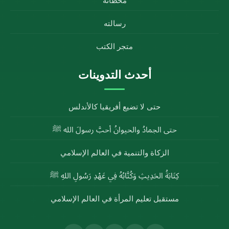
محطاته
رسالته
متجر الكتب
أحدث التدوينات
حتى لا تضيع أفريقيا كالأندلس
حتى الجمادُ والحيوانُ أحبَّ رسولَ الله ﷺ
الزكاة والتنمية في العالم الإسلامي
كِتَابَةُ الحَدِيثِ وَكُتَّابُهُ فِي عَهْدِ رَسُولِ اللهِ ﷺ
مستقبل تعليم المرأة في العالم الإسلامي