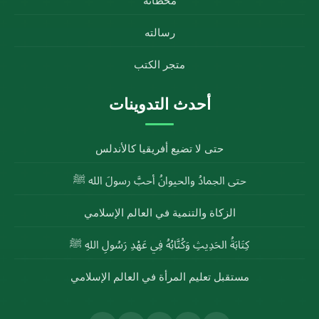
محطاته
رسالته
متجر الكتب
أحدث التدوينات
حتى لا تضيع أفريقيا كالأندلس
حتى الجمادُ والحيوانُ أحبَّ رسولَ الله ﷺ
الزكاة والتنمية في العالم الإسلامي
كِتَابَةُ الحَدِيثِ وَكُتَّابُهُ فِي عَهْدِ رَسُولِ اللهِ ﷺ
مستقبل تعليم المرأة في العالم الإسلامي