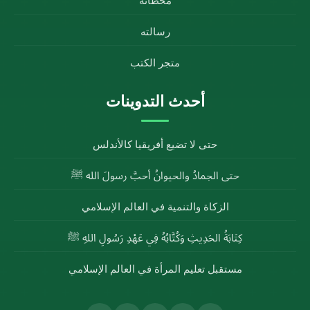
محطاته
رسالته
متجر الكتب
أحدث التدوينات
حتى لا تضيع أفريقيا كالأندلس
حتى الجمادُ والحيوانُ أحبَّ رسولَ الله ﷺ
الزكاة والتنمية في العالم الإسلامي
كِتَابَةُ الحَدِيثِ وَكُتَّابُهُ فِي عَهْدِ رَسُولِ اللهِ ﷺ
مستقبل تعليم المرأة في العالم الإسلامي