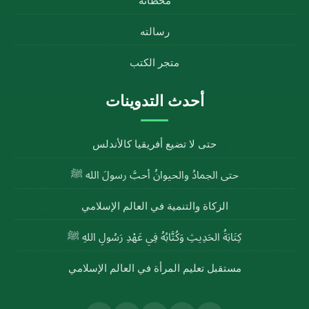
محطاته
رسالته
متجر الكتب
أحدث التدوينات
حتى لا تضيع أفريقيا كالأندلس
حتى الجمادُ والحيوانُ أحبَّ رسولَ الله ﷺ
الزكاة والتنمية في العالم الإسلامي
كِتَابَةُ الحَدِيثِ وَكُتَّابُهُ فِي عَهْدِ رَسُولِ اللهِ ﷺ
مستقبل تعليم المرأة في العالم الإسلامي