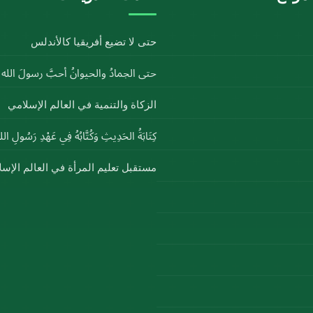
حتى لا تضيع أفريقيا كالأندلس
حتى الجمادُ والحيوانُ أحبَّ رسولَ الل
الزكاة والتنمية في العالم الإسلامي
كِتَابَةُ الحَدِيثِ وَكُتَّابُهُ فِي عَهْدِ رَسُولِ ا
مستقبل تعليم المرأة في العالم الإس