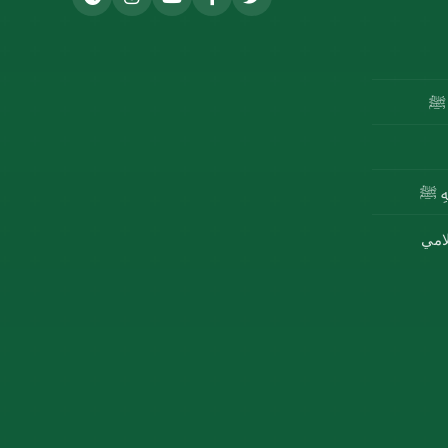
ه ﷺ
للهِ ﷺ
لامي