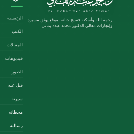
الرئيسية
رحمه الله وأسكنه فسيح جناته. موقع يوثق مسيرة
وإنجازات معالي الدكتور محمد عبده يماني.
الكتب
المقالات
فيديوهات
الصور
قيل عنه
سيرته
محطاته
رسالته