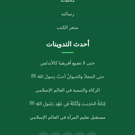
محطاته
رسالته
متجر الكتب
أحدث التدوينات
حتى لا تضيع أفريقيا كالأندلس
حتى الجمادُ والحيوانُ أحبَّ رسولَ الله ﷺ
الزكاة والتنمية في العالم الإسلامي
كِتَابَةُ الحَدِيثِ وَكُتَّابُهُ فِي عَهْدِ رَسُولِ اللهِ ﷺ
مستقبل تعليم المرأة في العالم الإسلامي