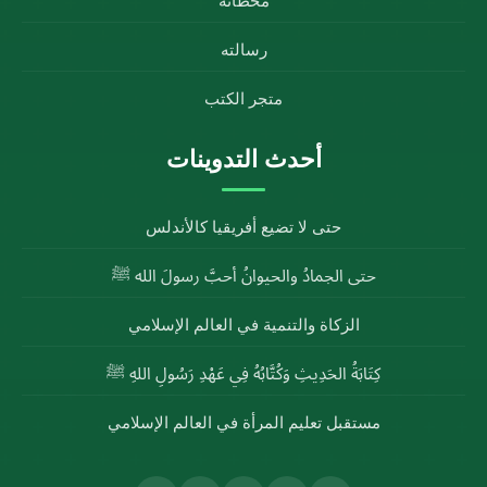
محطاته
رسالته
متجر الكتب
أحدث التدوينات
حتى لا تضيع أفريقيا كالأندلس
حتى الجمادُ والحيوانُ أحبَّ رسولَ الله ﷺ
الزكاة والتنمية في العالم الإسلامي
كِتَابَةُ الحَدِيثِ وَكُتَّابُهُ فِي عَهْدِ رَسُولِ اللهِ ﷺ
مستقبل تعليم المرأة في العالم الإسلامي