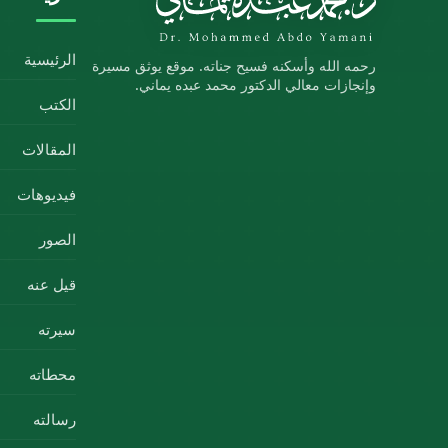
الرئيسية
رحمه الله وأسكنه فسيح جناته. موقع يوثق مسيرة
وإنجازات معالي الدكتور محمد عبده يماني.
الكتب
المقالات
فيديوهات
الصور
قيل عنه
سيرته
محطاته
رسالته