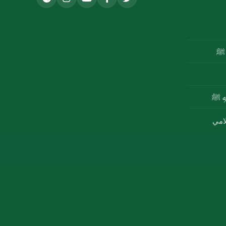
ه ﷺ
للهِ ﷺ
لامي