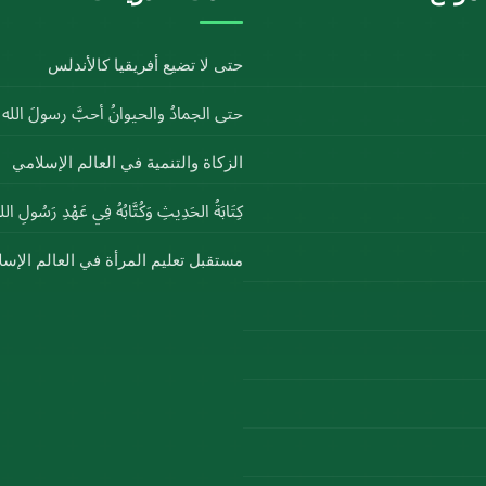
حتى لا تضيع أفريقيا كالأندلس
حتى الجمادُ والحيوانُ أحبَّ رسولَ الل
الزكاة والتنمية في العالم الإسلامي
كِتَابَةُ الحَدِيثِ وَكُتَّابُهُ فِي عَهْدِ رَسُولِ ا
مستقبل تعليم المرأة في العالم الإس