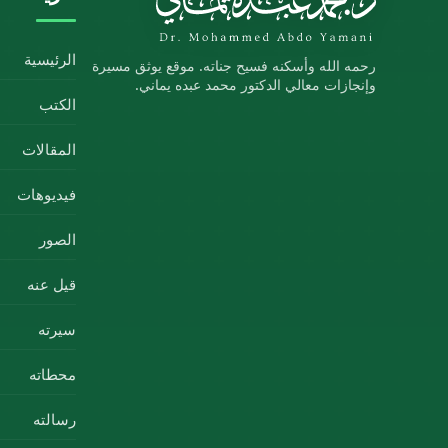
الرئيسية
رحمه الله وأسكنه فسيح جناته. موقع يوثق مسيرة
وإنجازات معالي الدكتور محمد عبده يماني.
الكتب
المقالات
فيديوهات
الصور
قيل عنه
سيرته
محطاته
رسالته