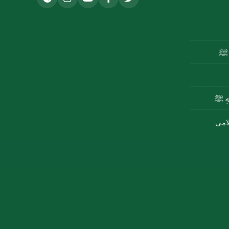
ه ﷺ
للهِ ﷺ
لامي