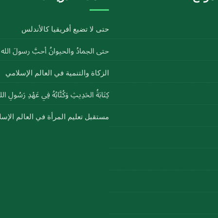
حتى لا تضيع أفريقيا كالأندلس
حتى الجمادُ والحيوانُ أحبَّ رسولَ الل
الزكاة والتنمية في العالم الإسلامي
كِتَابَةُ الحَدِيثِ وَكُتَّابُهُ فِي عَهْدِ رَسُولِ ا
مستقبل تعليم المرأة في العالم الإس