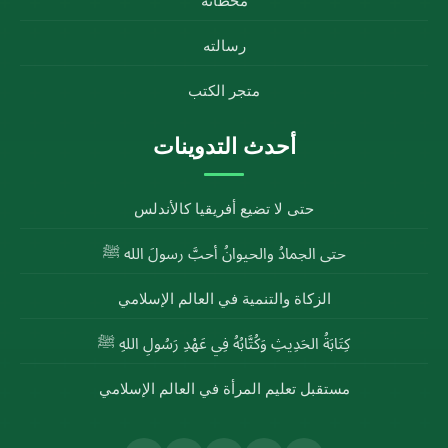
محطاته
رسالته
متجر الكتب
أحدث التدوينات
حتى لا تضيع أفريقيا كالأندلس
حتى الجمادُ والحيوانُ أحبَّ رسولَ الله ﷺ
الزكاة والتنمية في العالم الإسلامي
كِتَابَةُ الحَدِيثِ وَكُتَّابُهُ فِي عَهْدِ رَسُولِ اللهِ ﷺ
مستقبل تعليم المرأة في العالم الإسلامي