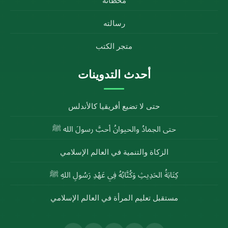
محطاته
رسالته
متجر الكتب
أحدث التدوينات
حتى لا تضيع أفريقيا كالأندلس
حتى الجمادُ والحيوانُ أحبَّ رسولَ الله ﷺ
الزكاة والتنمية في العالم الإسلامي
كِتَابَةُ الحَدِيثِ وَكُتَّابُهُ فِي عَهْدِ رَسُولِ اللهِ ﷺ
مستقبل تعليم المرأة في العالم الإسلامي