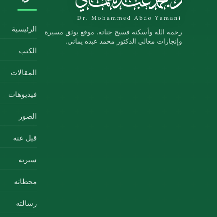
الرئيسية
رحمه الله وأسكنه فسيح جناته. موقع يوثق مسيرة
وإنجازات معالي الدكتور محمد عبده يماني.
الكتب
المقالات
فيديوهات
الصور
قيل عنه
سيرته
محطاته
رسالته