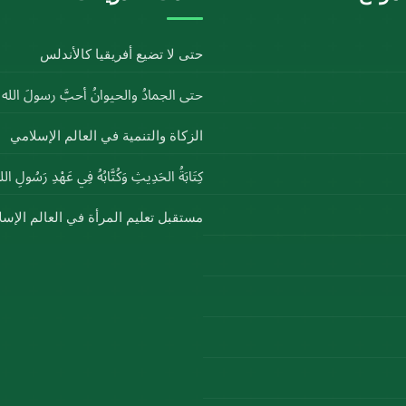
حتى لا تضيع أفريقيا كالأندلس
حتى الجمادُ والحيوانُ أحبَّ رسولَ الل
الزكاة والتنمية في العالم الإسلامي
كِتَابَةُ الحَدِيثِ وَكُتَّابُهُ فِي عَهْدِ رَسُولِ ا
مستقبل تعليم المرأة في العالم الإس