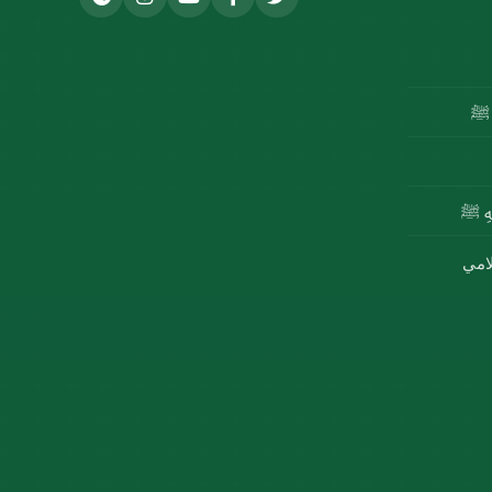
ه ﷺ
للهِ ﷺ
لامي