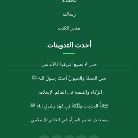
محطاته
رسالته
متجر الكتب
أحدث التدوينات
حتى لا تضيع أفريقيا كالأندلس
حتى الجمادُ والحيوانُ أحبَّ رسولَ الله ﷺ
الزكاة والتنمية في العالم الإسلامي
كِتَابَةُ الحَدِيثِ وَكُتَّابُهُ فِي عَهْدِ رَسُولِ اللهِ ﷺ
مستقبل تعليم المرأة في العالم الإسلامي