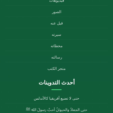
فيديوهات
الصور
قيل عنه
سيرته
محطاته
رسالته
متجر الكتب
أحدث التدوينات
حتى لا تضيع أفريقيا كالأندلس
حتى الجمادُ والحيوانُ أحبَّ رسولَ الله ﷺ