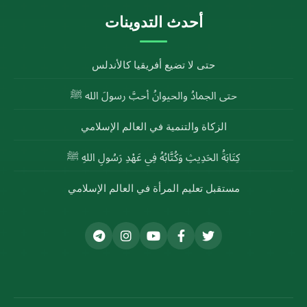
أحدث التدوينات
حتى لا تضيع أفريقيا كالأندلس
حتى الجمادُ والحيوانُ أحبَّ رسولَ الله ﷺ
الزكاة والتنمية في العالم الإسلامي
كِتَابَةُ الحَدِيثِ وَكُتَّابُهُ فِي عَهْدِ رَسُولِ اللهِ ﷺ
مستقبل تعليم المرأة في العالم الإسلامي