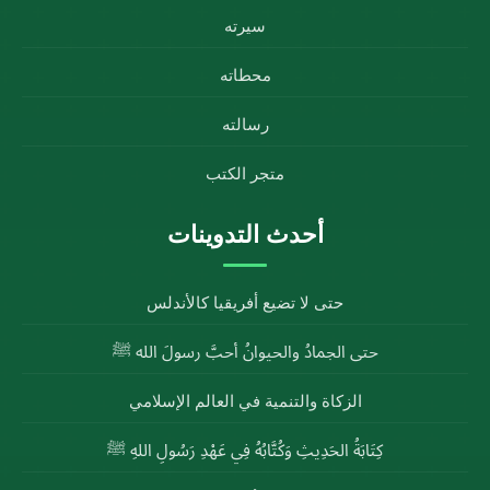
سيرته
محطاته
رسالته
متجر الكتب
أحدث التدوينات
حتى لا تضيع أفريقيا كالأندلس
حتى الجمادُ والحيوانُ أحبَّ رسولَ الله ﷺ
الزكاة والتنمية في العالم الإسلامي
كِتَابَةُ الحَدِيثِ وَكُتَّابُهُ فِي عَهْدِ رَسُولِ اللهِ ﷺ